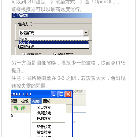
可以到 ３D設定 》渲染方式 》選「OpenGL」。
這樣模擬器可以以最高速度運行。
另一方面是圖像省略，播放少一些畫格，從而令FPS
提升。
注意：省略範圍應在 0-3 之間，若設置太大，會出現
觸控失靈的問題。