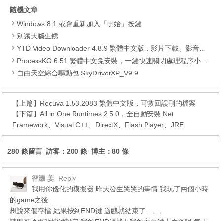
隨機文章
Windows 8.1 或會重新加入「開始」按鍵
別讓大腦生銹
YTD Video Downloader 4.8.9 繁體中文版，影片下載、影音轉檔、多功能的下載工具
ProcessKO 6.51 繁體中文免安裝，一鍵快速關閉處理程序小工具
自由天空綜合驅動包 SkyDriverXP_V9.9
【上篇】
Recuva 1.53.2083 繁體中文版，可救回誤刪的檔案
【下篇】
All in One Runtimes 2.5.0，全自動安裝.Net
Framework、Visual C++、DirectX、Flash Player、JRE
280 條留言 訪客：200 條 博主：80 條
智灝 姜
Reply
我用你優化的模擬器 昨天發生哭哭的事情 我玩了兩個小時
的game之後
想說來個存檔 結果按到END鍵 遊戲就結束了、、、