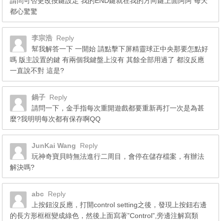
請問可否更改按鍵設定 我的END鍵就在我的方向鍵上面阿阿 每天
都心驚驚
李宗浩
Reply
幫我解答一下 一開始 請點擊下屏精靈球正中央那要怎點好
嗎 版主設置的鍵 有兩個我鍵盤上沒有 其餘全部用過了 都沒反應
一直說不對 這是?
鍋子
Reply
請問一下，金手指每次重開遊戲都要重新再打一次是為甚
麼?我明明每次都有保存啊QQ
JunKai Wang
Reply
玩神奇寶貝時無法進行二周目，會停在儲存檔案，有辦法
解決嗎?
abc
Reply
上按鈕沒反應，打開control setting之後，發現上按鈕右邊
的長方形框框變成綠色，然後上面寫著”Control”,旁邊注解寫類