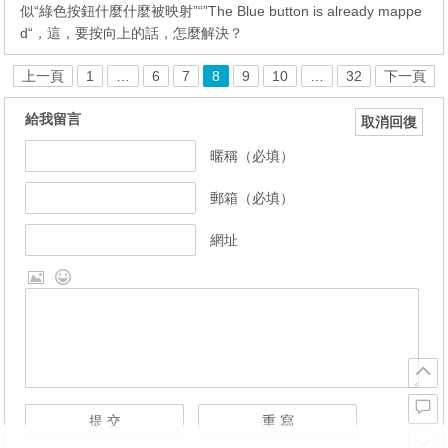
似“綠色按鈕什麼什麼被映射”“”The Blue button is already mappe
d“，這，要按向上的話，怎麼解決？
上一頁
1
…
6
7
8
9
10
…
32
下一頁
給我留言
取消回復
暱稱（必填）
郵箱（必填）
網址