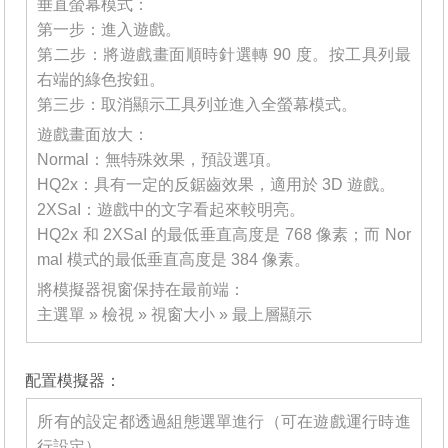
垂直螢幕模式：
第一步：進入遊戲。
第二步：將遊戲畫面順時針選轉 90 度。按工具列最
右端的綠色按鈕。
第三步：取消顯示工具列並進入全螢幕模式。
遊戲畫面放大：
Normal：無特殊效果，預設選項。
HQ2x：具有一定的反鋸齒效果，適用於 3D 遊戲。
2XSaI：遊戲中的文字看起來較明亮。
HQ2x 和 2XSaI 的最低垂直高度是 768 像素；而 Nor
mal 模式的最低垂直高度是 384 像素。
將模擬器視窗保持在最前端：
主選單 » 檢視 » 視窗大小 » 最上層顯示
_______
配置模擬器：
所有的設定都透過組態選單進行（可在遊戲運行時進
行設定）