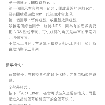
第一個圖示：開啟遊戲 rom。
第一個圖示右旁的向下箭頭：開啟最近的遊戲 rom。
要有開啟過遊戲 rom，此箭頭才會出現。
第二個圖示：暫停遊戲。或重新啟動遊戲。
最後兩個綠色圖示：旋轉 NDS，因為有的遊戲需要
把 NDS 豎起來玩。可供旋轉的角度是垂直的東南西
北四個方向。
不顯示工具列：主選單 » 檢視 » 顯示工具列，如此就
會取消顯示工具列。
_______
螢幕模式：
背景暫停：在模擬器視窗最小化時，才會自動暫停遊
戲。
全螢幕模式：
按下 「Alt + Enter」 確實可以進入全螢幕模式，而且
是進入當前螢幕解析度下的全螢幕模式。