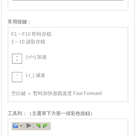
_______
常用按鍵：
F1 ~ F10 即時存檔
1 ~ 10 讀取存檔
-
(+/=) 加速
=
(-/_) 減速
=
空白鍵 ＝ 暫時加快遊戲速度 Fast Forward
_______
工具列：（主選單下方那一排彩色按鈕）