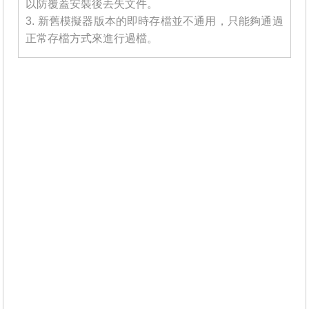
以防覆蓋安裝後丟失文件。
3. 新舊模擬器版本的即時存檔並不通用，只能夠通過
正常存檔方式來進行過檔。
_______