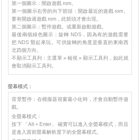
第一個圖示：開啟遊戲 rom。
第一個圖示右旁的向下箭頭：開啟最近的遊戲 rom。
要有開啟過遊戲 rom，此箭頭才會出現。
第二個圖示：暫停遊戲。或重新啟動遊戲。
最後兩個綠色圖示：旋轉 NDS，因為有的遊戲需要
把 NDS 豎起來玩。可供旋轉的角度是垂直的東南西
北四個方向。
不顯示工具列：主選單 » 檢視 » 顯示工具列，如此就
會取消顯示工具列。
_______
螢幕模式：
背景暫停：在模擬器視窗最小化時，才會自動暫停遊
戲。
全螢幕模式：
按下 「Alt + Enter」 確實可以進入全螢幕模式，而且
是進入當前螢幕解析度下的全螢幕模式。