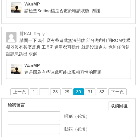
WanMP
請檢查Setting檔是否處於唯讀狀態, 謝謝
胖KAI
Reply
請問一下 為什麼有些遊戲無法開啟 部分遊戲打開ROM後模
擬器沒有甚麼反應 工具列選單都可操作 就是沒讀進去 也無任何錯
誤訊息跳出 求解
WanMP
這是因為有些遊戲可能出現相容性的問題
上一頁
1
…
28
29
30
31
32
下一頁
給我留言
取消回復
暱稱（必填）
郵箱（必填）