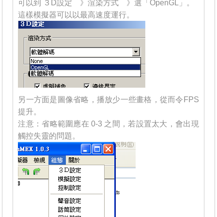
可以到 ３D設定 》渲染方式 》選「OpenGL」。
這樣模擬器可以以最高速度運行。
另一方面是圖像省略，播放少一些畫格，從而令FPS
提升。
注意：省略範圍應在 0-3 之間，若設置太大，會出現
觸控失靈的問題。