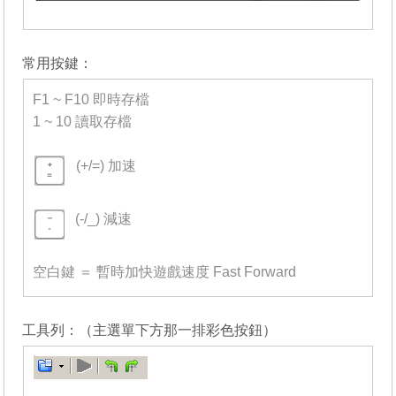
_______
常用按鍵：
F1 ~ F10 即時存檔
1 ~ 10 讀取存檔
-
(+/=) 加速
=
(-/_) 減速
=
空白鍵 ＝ 暫時加快遊戲速度 Fast Forward
_______
工具列：（主選單下方那一排彩色按鈕）