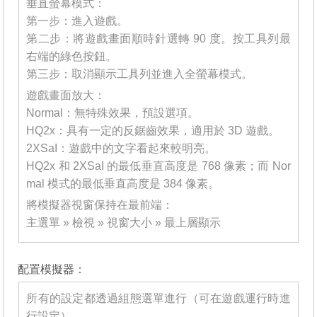
垂直螢幕模式：
第一步：進入遊戲。
第二步：將遊戲畫面順時針選轉 90 度。按工具列最
右端的綠色按鈕。
第三步：取消顯示工具列並進入全螢幕模式。
遊戲畫面放大：
Normal：無特殊效果，預設選項。
HQ2x：具有一定的反鋸齒效果，適用於 3D 遊戲。
2XSaI：遊戲中的文字看起來較明亮。
HQ2x 和 2XSaI 的最低垂直高度是 768 像素；而 Nor
mal 模式的最低垂直高度是 384 像素。
將模擬器視窗保持在最前端：
主選單 » 檢視 » 視窗大小 » 最上層顯示
_______
配置模擬器：
所有的設定都透過組態選單進行（可在遊戲運行時進
行設定）