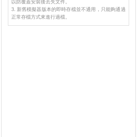
以防覆蓋安裝後丟失文件。
3. 新舊模擬器版本的即時存檔並不通用，只能夠通過
正常存檔方式來進行過檔。
_______