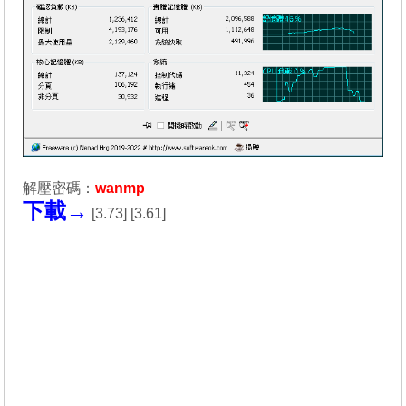
解壓密碼：
wanmp
下載→
[
3.73
] [
3.61
]