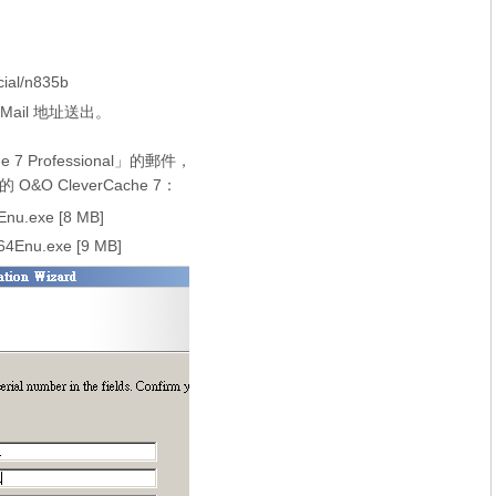
cial/n835b
-Mail 地址送出。
ache 7 Professional」的郵件，
 CleverCache 7：
Enu.exe
[8 MB]
64Enu.exe
[9 MB]