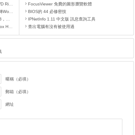
1 限免活動
FocusViewer 免費的圖形瀏覽軟體
換成PDF
BIOS的 44 必修密技
驅動程式
IPNetInfo 1.11 中文版 訊息查詢工具
oYourData Uninstaller Pro。
查出電腦有沒有被使用過
具
暱稱（必填）
郵箱（必填）
網址