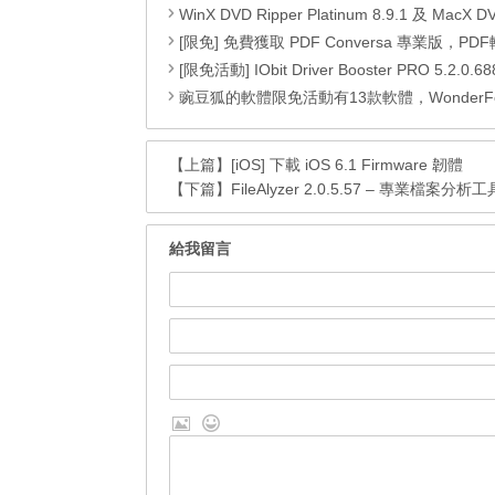
WinX DVD Ripper Platinum 8.9.1 及 MacX DVD Ripper Pro 6.2.
[限免] 免費獲取 PDF Conversa 專業版，PDF轉Word格式DOC或Word轉
[限免活動] IObit Driver Booster PRO 5.2.0.688，偵測並更新最新驅動程式，可以自動更新
豌豆狐的軟體限免活動有13款軟體，WonderFox HD Video Converter Factory Pro、 Watermark Software、WiseCare 365 Pro、Seed4.Me VPN、WinToFlash Professional、RightNote Standard、ONLYOFFICE Cloud Office、Epubor Ultimate、Folder Marker Home 、Clipà.Vu、Preloaders、Animiz Professional 以及 D
【上篇】
[iOS] 下載 iOS 6.1 Firmware 韌體
【下篇】
FileAlyzer 2.0.5.57 – 專業檔案分析工
給我留言