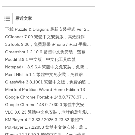
最近文章
下載 Puzzle & Dragons 最新安裝程式 Ver 23.3.2 日本版、港台版… (PAD Radar) (.apk) (.xapk)
CCleaner 7.09 繁體中文安裝版，高效能作業系統清理軟體
3uTools 9.06，免費蘋果 iPhone / iPad 手機平板電腦管理備份還原軟體
Greenshot 1.2.10.6 繁體中文免安裝，螢幕抓圖軟體，1.3.315 安裝版
Poedit 3.9.1 中文版，中文化工具軟體
Notepad++ 8.9.6.4 繁體中文免安裝，免費的代碼編輯器
Paint.NET 5.1.1 繁體中文免安裝，免費繪圖軟體取代微軟小畫家
GlassWire 3.8.1061 繁體中文版，免費的監控電腦連線狀態、網路流量監控/統計工具
MiniTool Partition Wizard Home Edition 13.6，好用的磁碟分割工具
Google Chrome Portable 148.0.7778.97 繁體中文免安裝，Google瀏覽器
Google Chrome 148.0.7730.0 繁體中文安裝版，Google瀏覽器
VLC 3.0.23 繁體中文免安裝，老牌的萬能影片播放軟體免安裝中文版
KMPlayer 4.2.3.33 / 2026.3.23.52 繁體中文免安裝，超強的多媒體播放器
PotPlayer 1.7.22853 繁體中文免安裝，萬能硬解影音播放器
iTunes 12.13.10.3 繁體中文版，Apple蘋果用戶必備軟體