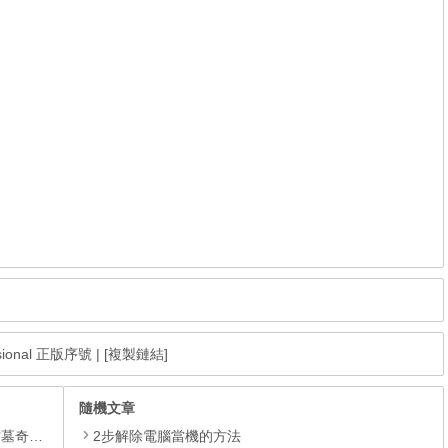
ssional 正版序號
|
[複製鏈結]
隨機文章
GOAT OF DUTY》。
2步解除電腦當機的方法