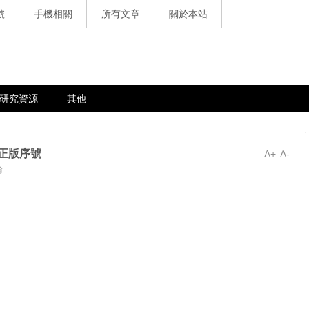
號
手機相關
所有文章
關於本站
研究資源
其他
al 正版序號
A+
A-
論