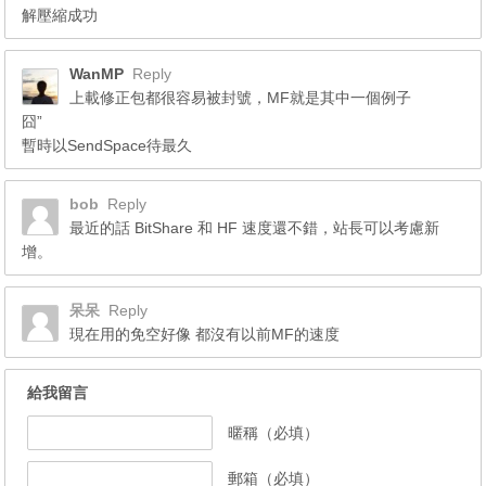
解壓縮成功
WanMP
Reply
上載修正包都很容易被封號，MF就是其中一個例子
囧”
暫時以SendSpace待最久
bob
Reply
最近的話 BitShare 和 HF 速度還不錯，站長可以考慮新
增。
呆呆
Reply
現在用的免空好像 都沒有以前MF的速度
給我留言
暱稱（必填）
郵箱（必填）