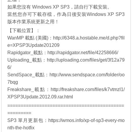
如果您沒有
Windows XP SP3
，請自行下載安裝。
當然您亦可下載存檔，作為日後安裝
Windows XP SP3
版本作業系統更新之用！
【下載位置】：
WanMP 載點 (美國)：
http://6348.a.hostable.me/d.php?fil
e=XPSP3Update201209
Rapidgator_載點：
http://rapidgator.net/file/42258666/
Uploading_載點：
http://uploading.com/files/get/3f12a79
6/
SendSpace_載點：
http://www.sendspace.com/folder/oo
7bqg
Freakshare_載點：
http://freakshare.com/files/k7vtmzl1/
XPSP3Update.2012.09.rar.html
============================================
=========
SP3 單月更新包：
https://wmos.info/xp-of-sp3-every-mo
nth-the-hotfix