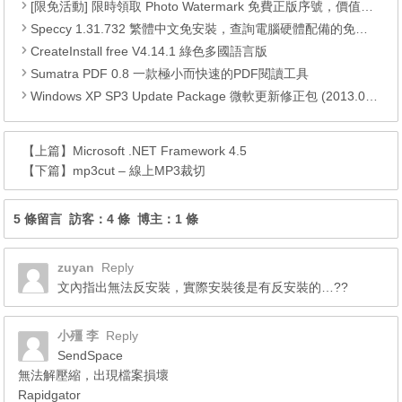
[限免活動] 限時領取 Photo Watermark 免費正版序號，價值$24.95。
Speccy 1.31.732 繁體中文免安裝，查詢電腦硬體配備的免費軟體
CreateInstall free V4.14.1 綠色多國語言版
Sumatra PDF 0.8 一款極小而快速的PDF閱讀工具
Windows XP SP3 Update Package 微軟更新修正包 (2013.05月份)
【上篇】
Microsoft .NET Framework 4.5
【下篇】
mp3cut – 線上MP3裁切
5 條留言 訪客：4 條 博主：1 條
zuyan
Reply
文內指出無法反安裝，實際安裝後是有反安裝的…??
小殭 李
Reply
SendSpace
無法解壓縮，出現檔案損壞
Rapidgator