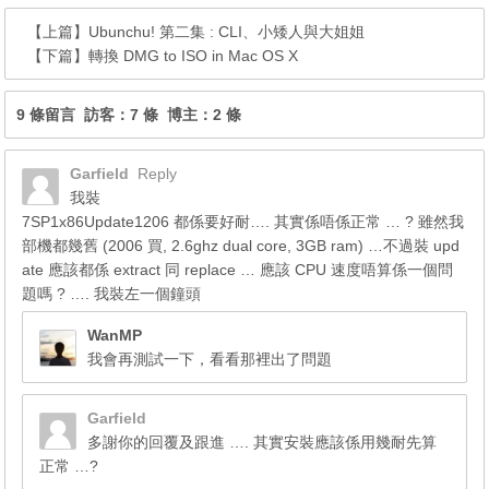
【上篇】
Ubunchu! 第二集 : CLI、小矮人與大姐姐
【下篇】
轉換 DMG to ISO in Mac OS X
9 條留言 訪客：7 條 博主：2 條
Garfield
Reply
我裝
7SP1x86Update1206 都係要好耐…. 其實係唔係正常 … ? 雖然我
部機都幾舊 (2006 買, 2.6ghz dual core, 3GB ram) …不過裝 upd
ate 應該都係 extract 同 replace … 應該 CPU 速度唔算係一個問
題嗎 ? …. 我裝左一個鐘頭
WanMP
我會再測試一下，看看那裡出了問題
Garfield
多謝你的回覆及跟進 …. 其實安裝應該係用幾耐先算
正常 …?