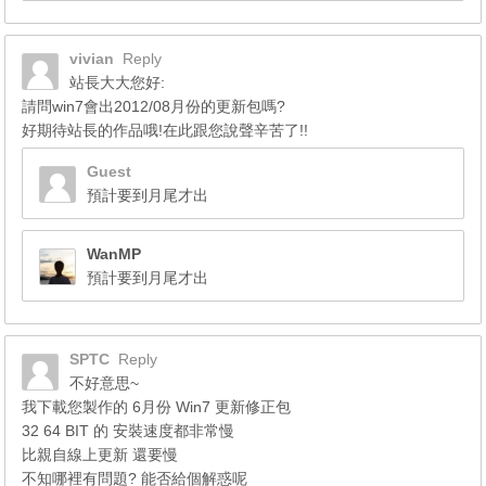
vivian
Reply
站長大大您好:
請問win7會出2012/08月份的更新包嗎?
好期待站長的作品哦!在此跟您說聲辛苦了!!
Guest
預計要到月尾才出
WanMP
預計要到月尾才出
SPTC
Reply
不好意思~
我下載您製作的 6月份 Win7 更新修正包
32 64 BIT 的 安裝速度都非常慢
比親自線上更新 還要慢
不知哪裡有問題? 能否給個解惑呢