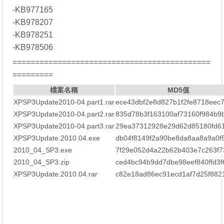
-KB977165
-KB978207
-KB978251
-KB978506
============================================
=========
檔案名稱
MD5值
XPSP3Update2010-04.part1.rar
ece43dbf2e8d827b1f2fe8718eec
XPSP3Update2010-04.part2.rar
835d78b3f163100af73160f984b9
XPSP3Update2010-04.part3.rar
29ea37312928e29d62d85180fd6
XPSP3Update.2010.04.exe
db04f8149f2a90be8da8aa8a9a0f
2010_04_SP3.exe
7f29e052d4a22b62b403e7c263f7
2010_04_SP3.zip
ced4bc94b9dd7dbe98eef840ffd3f
XPSP3Update.2010.04.rar
c82e18ad86ec91ecd1af7d25f882