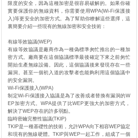
限度的安全，因為這種加密是很容易破解的。如果你確
實要保護你的無線資料，你需要使用WPA(Wi-Fi保護接
入)等更安全的加密方式。為了幫助你瞭解這些選擇，這
裏簡要介紹一些現有的無線加密和安全技術：
有線等效協議(WEP)
有線等效協議是廠商作為一種偽標準匆忙推出的一種加
密方式。廠商要在這個協議標準最後確定下來之前匆忙
開始生產無線設備。因此，這個協議後來發現存在一些
漏洞。甚至一個初入道的攻擊者也能夠利用這個協議中
的安全漏洞。
Wi-Fi保護接入(WPA)
制定Wi-Fi保護接入協議是為了改善或者替換有漏洞的W
EP加密方式。WPA提供了比WEP更強大的加密方式，
解決了WEP存在的許多弱點。
臨時密鑰完整性協議(TKIP)
TKIP是一種基礎性的技術，允許WPA向下相容WEP協定
和現有的無線硬體。TKIP與WEP一起工作，組成了一個