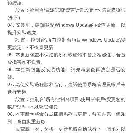
免錯誤。
03.
設置：控制台\電源選項\變更計畫設定 => 讓電腦睡眠
(永不)
04. 安裝前，建議關閉Windows Update的檢查更新，以
提升安裝速度。
04.
設置：控制台\所有控制台項目\Windows Update\變
更設定 => 不檢查更新
05. 本更新包並不保證於所有軟硬體平台之相容性，若造
成損害恕不負責。
06. 本更新包無反安裝功能，請先考慮後再決定是否安
裝。
07. 為使安裝過程順利進行，建議使用系統管理員帳戶來
進行安裝。
07.
設置：控制台\所有控制台項目\使用者帳戶\變更您的
帳戶類型 => 系統管理員
08. 本更新包將會分成四個系列去更新，每安裝完一個系
列，會自動重新啟。
08.
動電腦一次，然後，更新包將自動執行下一個系列以