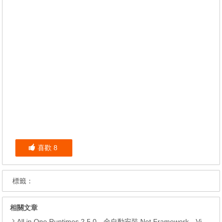
喜歡
8
標籤：
相關文章
All in One Runtimes 2.5.0，全自動安裝.Net Framework、Visual C++、DirectX、Flash Player、JRE