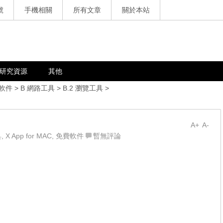
號
手機相關
所有文章
關於本站
研究資源
其他
軟件
>
B 網路工具
>
B.2 瀏覽工具
>
A+
A-
具
,
X App for MAC
,
免費軟件
暫無評論