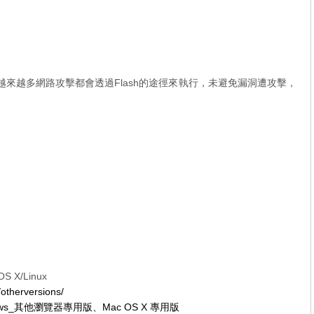
於現在越來越多網路攻擊都會透過Flash的途徑來執行，未避免漏洞遭攻擊，
S X/Linux
/otherversions/
ows_其他瀏覽器專用版
、
Mac OS X 專用版