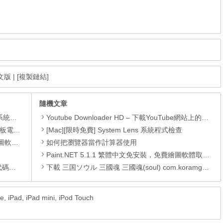
中文版
|
[複製鏈結]
隨機文章
理軟體
Youtube Downloader HD – 下載YouTube網站上的影片
還原軟體
[Mac][限時免費] System Lens 系統程式檢查
 安裝版
如何把瀏覽器當作計算器使用
Paint.NET 5.1.1 繁體中文免安裝，免費繪圖軟體取代微軟小畫家
編輯器
下載 三国ソウル 三國魂 三國魂(soul) com.koramgame.ggplay.sghjp APK
 iPad, iPad mini, iPod Touch