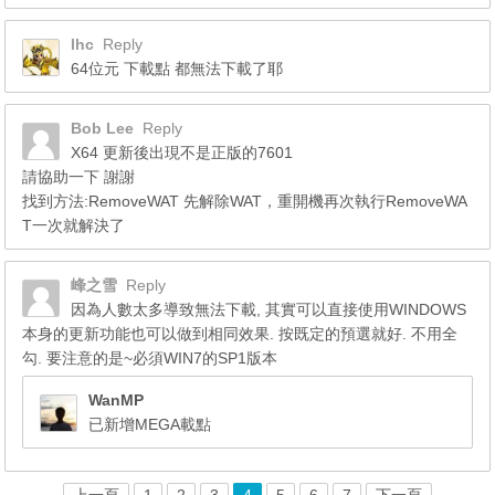
lhc
Reply
64位元 下載點 都無法下載了耶
Bob Lee
Reply
X64 更新後出現不是正版的7601
請協助一下 謝謝
找到方法:RemoveWAT 先解除WAT，重開機再次執行RemoveWA
T一次就解決了
峰之雪
Reply
因為人數太多導致無法下載, 其實可以直接使用WINDOWS
本身的更新功能也可以做到相同效果. 按既定的預選就好. 不用全
勾. 要注意的是~必須WIN7的SP1版本
WanMP
已新增MEGA載點