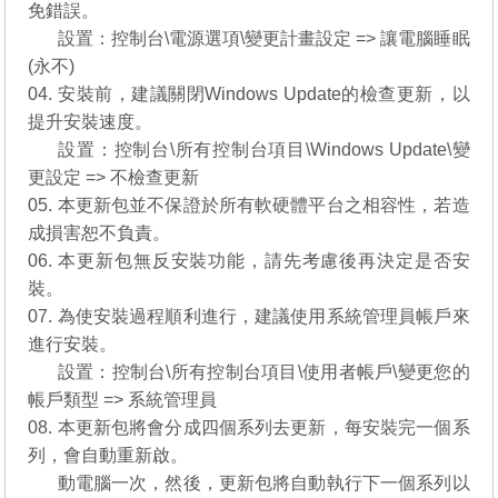
免錯誤。
03.
設置：控制台\電源選項\變更計畫設定 => 讓電腦睡眠
(永不)
04. 安裝前，建議關閉Windows Update的檢查更新，以
提升安裝速度。
04.
設置：控制台\所有控制台項目\Windows Update\變
更設定 => 不檢查更新
05. 本更新包並不保證於所有軟硬體平台之相容性，若造
成損害恕不負責。
06. 本更新包無反安裝功能，請先考慮後再決定是否安
裝。
07. 為使安裝過程順利進行，建議使用系統管理員帳戶來
進行安裝。
07.
設置：控制台\所有控制台項目\使用者帳戶\變更您的
帳戶類型 => 系統管理員
08. 本更新包將會分成四個系列去更新，每安裝完一個系
列，會自動重新啟。
08.
動電腦一次，然後，更新包將自動執行下一個系列以