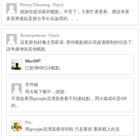
Percy Chuang
Reply
謝謝你提供新的載點，辛苦了，大家忙著更新…應該有更
多是將連結直接分享出去論壇的。。。
Anonymous
Reply
這更新包好像太受歡迎, 那些載點都出現超過限制的信息了,
請考慮增加其他載點
WanMP
已新增MEGA載點.
李坪錄
用火狐下戴中，謝謝。
不過如果用google流灠器會看不到連結點，用火狐或IE是OK
的。
lhc
用google流灠器看得到啦 只是要按 重新載入此頁