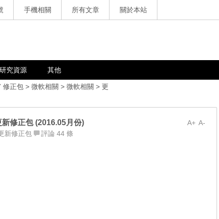
號
手機相關
所有文章
關於本站
研究資源
其他
7 修正包
>
微軟相關
>
微軟相關
>
更
軟更新修正包 (2016.05月份)
A+
A-
更新修正包
評論 44 條