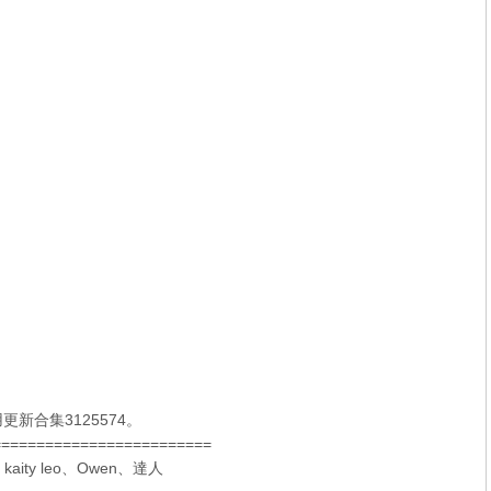
新合集3125574。
=========================
、
kaity leo
、
Owen
、
達人