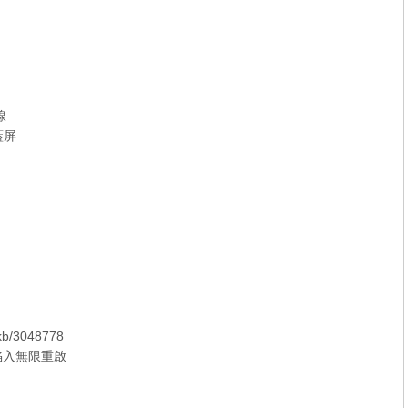
線
藍屏
/kb/3048778
腦陷入無限重啟