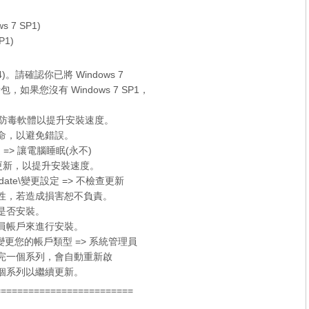
ws 7 SP1)
P1)
x64)。請確認你已將 Windows 7
新包，如果您沒有
Windows 7 SP1
，
er 和防毒軟體以提升安裝速度。
待命，以避免錯誤。
 => 讓電腦睡眠(永不)
的檢查更新，以提升安裝速度。
date\變更設定 => 不檢查更新
容性，若造成損害恕不負責。
定是否安裝。
理員帳戶來進行安裝。
更您的帳戶類型 => 系統管理員
裝完一個系列，會自動重新啟
個系列以繼續更新。
=========================