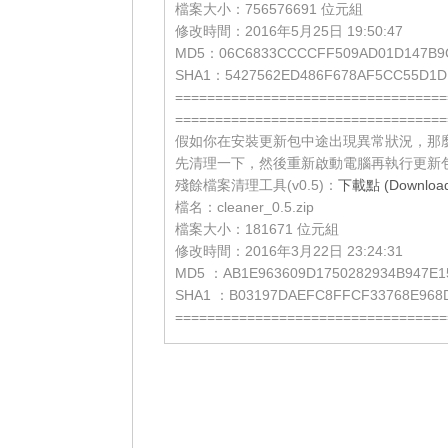
檔案大小：756576691 位元組
修改時間：2016年5月25日 19:50:47
MD5：06C6833CCCCFF509AD01D147B9
SHA1：5427562ED486F678AF5CC55D1D
==================================
==================================
假如你在安裝更新包中途出現異常狀況，那
先清理一下，然後重新啟動電腦再執行更新
殘餘檔案清理工具(v0.5)：
下載點 (Download 
檔名：cleaner_0.5.zip
檔案大小：181671 位元組
修改時間：2016年3月22日 23:24:31
MD5 ：AB1E963609D1750282934B947E1
SHA1 ：B03197DAEFC8FFCF33768E968
==================================