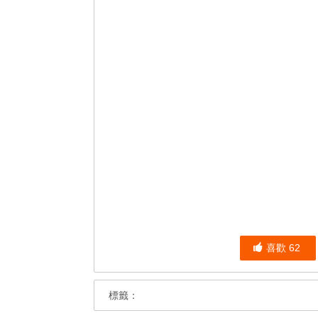
喜歡
62
標籤：