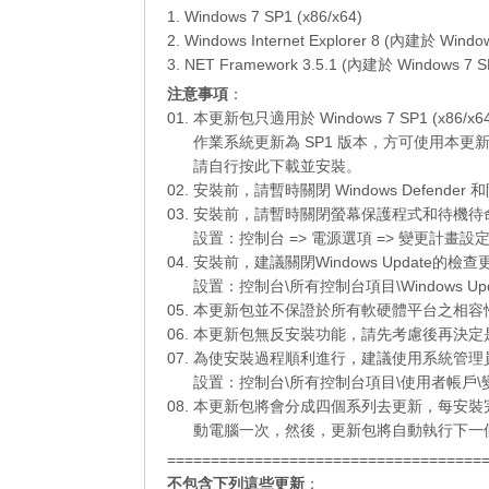
1. Windows 7 SP1 (x86/x64)
2. Windows Internet Explorer 8 (內建於 Windo
3. NET Framework 3.5.1 (內建於 Windows 7 S
注意事項
：
01. 本更新包只適用於 Windows 7 SP1 (x86/
01.
作業系統更新為 SP1 版本，方可使用本更
01.
請自行
按此下載
並安裝。
02. 安裝前，請暫時關閉 Windows Defend
03. 安裝前，請暫時關閉螢幕保護程式和待機
03.
設置：控制台 => 電源選項 => 變更計畫設定
04. 安裝前，建議關閉Windows Update
03.
設置：控制台\所有控制台項目\Windows Up
05. 本更新包並不保證於所有軟硬體平台之相
06. 本更新包無反安裝功能，請先考慮後再決
07. 為使安裝過程順利進行，建議使用系統管
07.
設置：控制台\所有控制台項目\使用者帳戶\變
08. 本更新包將會分成四個系列去更新，每安
08.
動電腦一次，然後，更新包將自動執行下一
====================================
不包含下列這些更新
：