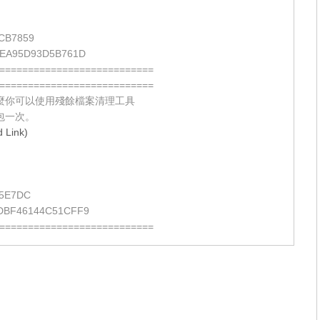
CB7859
EA95D93D5B761D
===========================
===========================
麼你可以使用殘餘檔案清理工具
包一次。
Link)
5E7DC
DBF46144C51CFF9
===========================