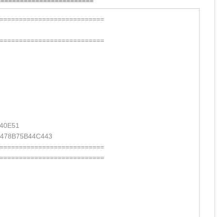
=========================
===========================
===========================
40E51
478B75B44C443
===========================
===========================