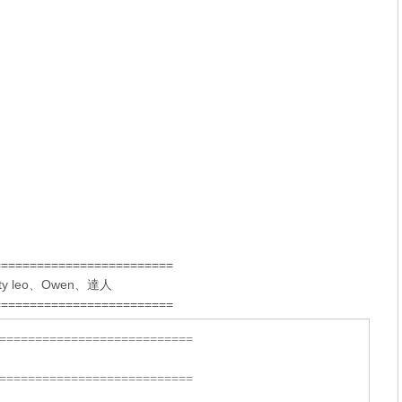
=========================
ty leo
、
Owen
、
達人
=========================
===========================
===========================