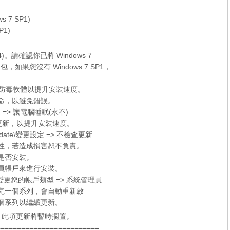
ws 7 SP1)
P1)
x64)。請確認你已將 Windows 7
新包，如果您沒有
Windows 7 SP1
，
er 和防毒軟體以提升安裝速度。
待命，以避免錯誤。
 => 讓電腦睡眠(永不)
的檢查更新，以提升安裝速度。
date\變更設定 => 不檢查更新
容性，若造成損害恕不負責。
定是否安裝。
理員帳戶來進行安裝。
更您的帳戶類型 => 系統管理員
裝完一個系列，會自動重新啟
個系列以繼續更新。
新，此項更新將暫時擱置。
=========================