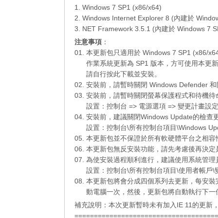
1. Windows 7 SP1 (x86/x64)
2. Windows Internet Explorer 8 (內建於 Windo
3. NET Framework 3.5.1 (內建於 Windows 7 S
注意事項
：
01. 本更新包只適用於 Windows 7 SP1 (x86/
01.
作業系統更新為 SP1 版本，方可使用本更
01.
請自行
按此下載
並安裝。
02. 安裝前，請暫時關閉 Windows Defend
03. 安裝前，請暫時關閉螢幕保護程式和待機
03.
設置：控制台 => 電源選項 => 變更計畫設定
04. 安裝前，建議關閉Windows Update
03.
設置：控制台\所有控制台項目\Windows Up
05. 本更新包並不保證於所有軟硬體平台之相
06. 本更新包無反安裝功能，請先考慮後再決
07. 為使安裝過程順利進行，建議使用系統管
07.
設置：控制台\所有控制台項目\使用者帳戶\變
08. 本更新包將會分成四個系列去更新，每安
08.
動電腦一次，然後，更新包將自動執行下一
補充說明：本次更新暫時未有加入IE 11的更
====================================