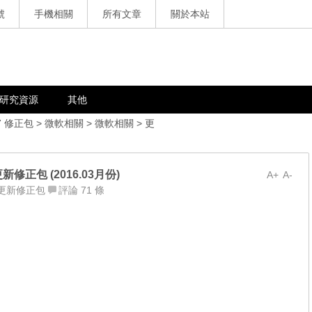
號
手機相關
所有文章
關於本站
研究資源
其他
7 修正包
>
微軟相關
>
微軟相關
>
更
軟更新修正包 (2016.03月份)
A+
A-
更新修正包
評論 71 條