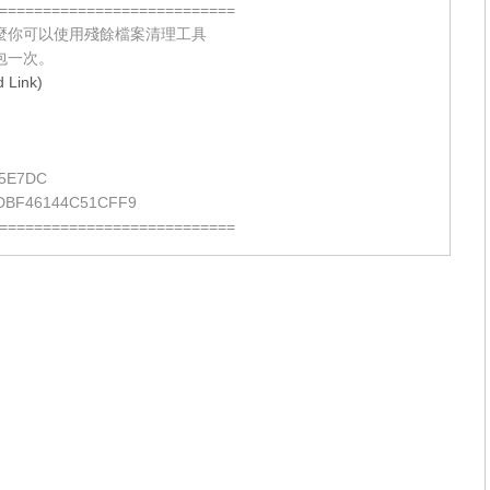
===========================
麼你可以使用殘餘檔案清理工具
包一次。
Link)
5E7DC
DBF46144C51CFF9
===========================