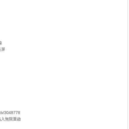
線
藍屏
/kb/3048778
腦陷入無限重啟