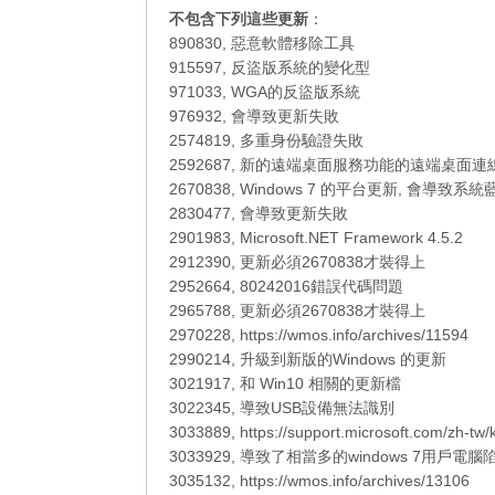
不包含下列這些更新
：
890830, 惡意軟體移除工具
915597, 反盜版系統的變化型
971033, WGA的反盜版系統
976932, 會導致更新失敗
2574819, 多重身份驗證失敗
2592687, 新的遠端桌面服務功能的遠端桌面連
2670838, Windows 7 的平台更新, 會導致系統
2830477, 會導致更新失敗
2901983, Microsoft.NET Framework 4.5.2
2912390, 更新必須2670838才裝得上
2952664, 80242016錯誤代碼問題
2965788, 更新必須2670838才裝得上
2970228, https://wmos.info/archives/11594
2990214, 升級到新版的Windows 的更新
3021917, 和 Win10 相關的更新檔
3022345, 導致USB設備無法識別
3033889, https://support.microsoft.com/zh-tw
3033929, 導致了相當多的windows 7用戶電
3035132, https://wmos.info/archives/13106