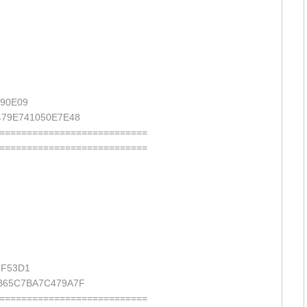
90E09
79E741050E7E48
===========================
===========================
7F53D1
B65C7BA7C479A7F
===========================