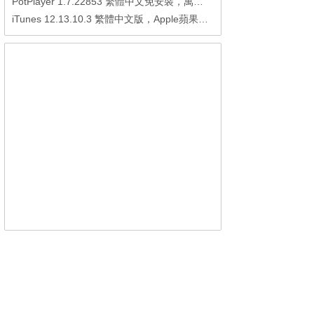
PotPlayer 1.7.22853 繁體中文免安裝，萬能硬解影音播放器
iTunes 12.13.10.3 繁體中文版，Apple蘋果用戶必備軟體