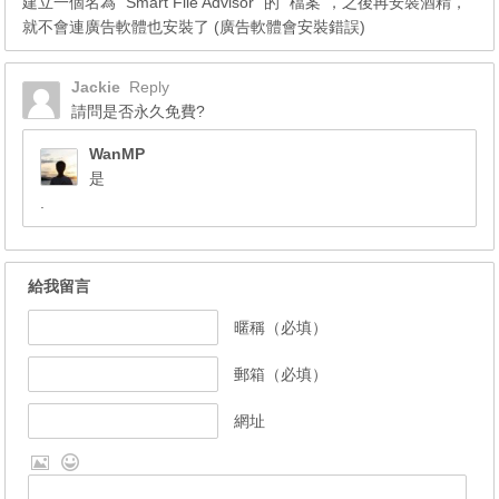
建立一個名為 “Smart File Advisor” 的 “檔案”，之後再安裝酒精，
就不會連廣告軟體也安裝了 (廣告軟體會安裝錯誤)
Jackie
Reply
請問是否永久免費?
WanMP
是
.
給我留言
暱稱（必填）
郵箱（必填）
網址