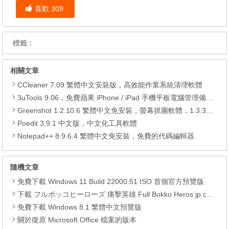
喜歡
309
標籤：
相關文章
CCleaner 7.09 繁體中文安裝版，高效能作業系統清理軟體
3uTools 9.06，免費蘋果 iPhone / iPad 手機平板電腦管理備份還原軟體
Greenshot 1.2.10.6 繁體中文免安裝，螢幕抓圖軟體，1.3.315 安裝版
Poedit 3.9.1 中文版，中文化工具軟體
Notepad++ 8.9.6.4 繁體中文免安裝，免費的代碼編輯器
隨機文章
免費下載 Windows 11 Build 22000.51 ISO 首個官方預覽版
下載 フルボッコヒーローズ 痛擊英雄 Full Bokko Heros jp.co.drecom.drif APK
免費下載 Windows 8.1 繁體中文預覽版
關於復原 Microsoft Office 檔案的版本