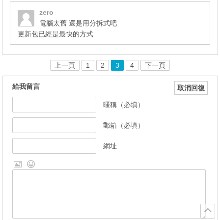
zero
電腦太舊 還是用分拆式吧
更新包已經是最快的方式
上一頁
1
2
3
4
下一頁
給我留言
取消回復
暱稱（必填）
郵箱（必填）
網址