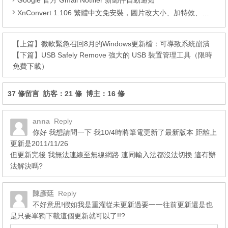
Google 官方 Gmail Notifier 新郵件自動通知
XnConvert 1.106 繁體中文免安裝，圖片改大小、加特效、批次轉檔工具
【上篇】
微軟緊急召回8月的Windows更新檔：可導致系統崩潰
【下篇】
USB Safely Remove 強大的 USB 裝置管理工具（限時
免費下載）
37 條留言 訪客：21 條 博主：16 條
anna
Reply
你好 我想請問一下 我10/4時將筆電更新了最新版本 距離上
更新是2011/11/26
但更新完後 我無法連線至無線網路 連同輸入法都沒法切換 這有辦
法解決嗎?
陳彥廷
Reply
不好意思!假如我是重灌從未更新過要一一往前更新還是也
是只要單獨下載這個更新就可以了!!?