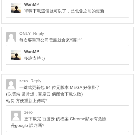
WanMP
單獨下載這個就可以了，已包含之前的更新
ONLY
Reply
每次要重冠公司電腦就會來報到^^
WanMP
多謝支持 :)
zero
Reply
一鍵式更新包 64 位元版本 MEGA 好像掛了
(G.雲端 常常爆 , 百度云 偶爾會下載失敗)
站長 方便重新上傳嗎?
zero
更下載完 百度云 的檔案 Chrome顯示有危險
是google 誤判嗎?