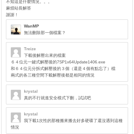
不知這是什麼情況。。。
麻煩站長解答
謝謝！
WanMP
無法刪除那一個檔案？
Treize
下載後解壓出來的檔案
６４位元一鍵式解壓後的7SP1x64Update1406.exe
和６４位元分拆式解壓後的３個（還是４個有點忘了）檔
兩式的各三種空間下載解壓後都是相同的情況
krystal
真的不行就進安全模式下刪，試試吧
krystal
我下載1次性的那種搬來搬去好多硬碟了還沒遇到這種
情況