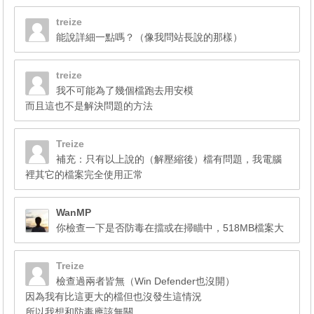
treize
能說詳細一點嗎？（像我問站長說的那樣）
treize
我不可能為了幾個檔跑去用安模
而且這也不是解決問題的方法
Treize
補充：只有以上說的（解壓縮後）檔有問題，我電腦
裡其它的檔案完全使用正常
WanMP
你檢查一下是否防毒在擋或在掃瞄中，518MB檔案大
Treize
檢查過兩者皆無（Win Defender也沒開）
因為我有比這更大的檔但也沒發生這情況
所以我想和防毒應該無關