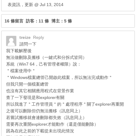
表資訊，更新 @ Jul 13, 2014
16 條留言 訪客：11 條 博主：5 條
treize
Reply
請問一下
我下載解壓後
無法做刪除及搬移（一鍵式和分拆式皆同）
系統（Win7 64，己有管理者權限）說：
＂檔案使用中＂
＂Windows檔案總管己開啟此檔案，所以無法完成動作＂
但我只開一個檔案總管
也沒有其它相關應用程式在背景作業
查了一下發現是和explorer有關
所以我進了＂工作管理員＂的＂處理程序＂關了explorer再重開
之後可以刪除但仍無法搬移（訊息同上）
若嘗試搬移就會連刪除都失效（訊息同上）
需要再次重開explorer才能動作（還是僅能刪除）
因為在此之前的下載從未出現此情況