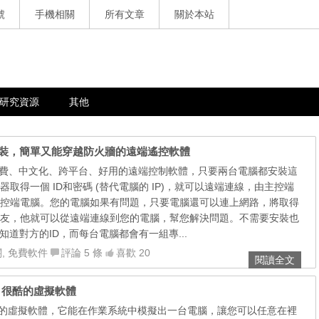
號
手機相關
所有文章
關於本站
研究資源
其他
 繁體中文免安裝，簡單又能穿越防火牆的遠端遙控軟體
是一款免費、中文化、跨平台、好用的遠端控制軟體，只要兩台電腦都安裝這
取得一個 ID和密碼 (替代電腦的 IP)，就可以遠端連線，由主控端
控端電腦。您的電腦如果有問題，只要電腦還可以連上網路，將取得
朋友，他就可以從遠端連線到您的電腦，幫您解決問題。不需要安裝也
知道對方的ID，而每台電腦都會有一組專...
關
,
免費軟件
評論 5 條
喜歡 20
閱讀全文
免安裝，很酷的虛擬軟體
是一款很酷的虛擬軟體，它能在作業系統中模擬出一台電腦，讓您可以任意在裡