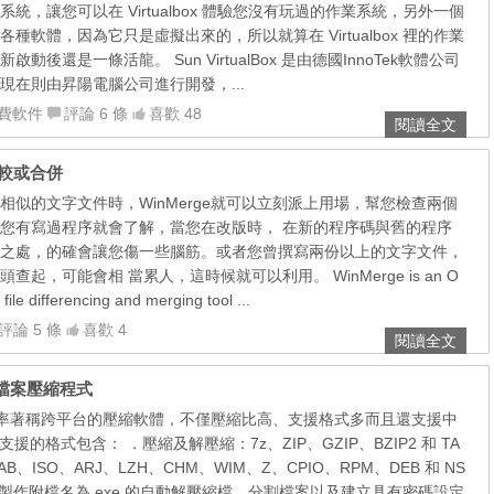
統，讓您可以在 Virtualbox 體驗您沒有玩過的作業系統，另外一個
種軟體，因為它只是虛擬出來的，所以就算在 Virtualbox 裡的作業
後還是一條活龍。 Sun VirtualBox 是由德國InnoTek軟體公司
現在則由昇陽電腦公司進行開發，...
費軟件
評論 6 條
喜歡 48
閱讀全文
案比較或合併
相似的文字文件時，WinMerge就可以立刻派上用場，幫您檢查兩個
您有寫過程序就會了解，當您在改版時， 在新的程序碼與舊的程序
之處，的確會讓您傷一些腦筋。或者您曾撰寫兩份以上的文字文件，
起，可能會相 當累人，這時候就可以利用。 WinMerge is an O
file differencing and merging tool ...
評論 5 條
喜歡 4
閱讀全文
免費檔案壓縮程式
高壓縮率著稱跨平台的壓縮軟體，不僅壓縮比高、支援格式多而且還支援中
 支援的格式包含： ．壓縮及解壓縮：7z、ZIP、GZIP、BZIP2 和 TA
B、ISO、ARJ、LZH、CHM、WIM、Z、CPIO、RPM、DEB 和 NS
 還可以製作附檔名為 exe 的自動解壓縮檔、分割檔案以及建立具有密碼設定