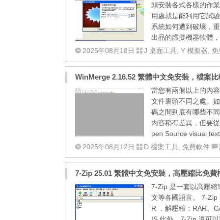
頭安裝各式各樣的作業系
用處就是能利用它試驗各
系統如何遭到破壞，重新啟動
出品的虛擬機器軟體，
2025年08月18日
J 桌面工具
,
Y 模擬器
,
免
WinMerge 2.16.52 繁體中文免安裝，檔
當您有兩個以上的內容
文件裏頭不同之處。如
碼之間到底有哪些不同
內容稍有差異，但要從頭查
pen Source visual text 
2025年08月12日
D 檔案工具
,
免費軟件
7-Zip 25.01 繁體中文免安裝，高壓縮比
7-Zip 是一套以
文等各國語言。 7-Zip
R ．解壓縮：RAR、CA
IS 此外，7-Zip