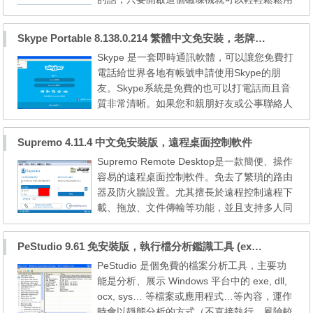
滑鼠左鍵拖拉、傳輸檔案。 主要功能： 將遠
端的FTP儲存空間掛載在我們的電腦中 支援滑
Skype Portable 8.138.0.214 繁體中文免安裝，老牌免費網路電話軟體
鼠點選、拖、拉的方式下載或上傳檔案，就像
Skype 是一套即時通訊軟體，可以讓您免費打
使用檔案總管一樣簡單 可直接從FTP磁碟機中
電話給世界各地有帳號申請使用Skype的朋
執行檔案、檢視文件或圖片（不用先下載到電
友。Skype系統是免費的也可以打電話而且音
腦中） 可在電腦開...
質非常清晰。如果您和親朋好友或公事聯絡人
使用網路攝影機，還可以撥打免費的視訊電
話，這個版本由PortableApps.com修改，無
Supremo 4.11.4 中文免安裝版，遠程桌面控制軟件
須安裝就能使用。 Skype 的優良功能不勝枚
Supremo Remote Desktop是一款簡便、操作
舉，可協助您與親朋好友和同事保持聯繫，分
容易的遠程桌面控制軟件。免去了繁瑣的路由
享您的想法和見解，以及查找您需要的資訊。
器及防火牆設置。尤其擅長於遠程控制遠程下
您可以在電腦以及 WiFi 和...
載、拖放、文件傳輸等功能，並且支持多人同
時連接一台電腦。(Supremo還提供了一個窗
口服務模式，讓您無需用戶交互連接，但該服
PeStudio 9.61 免安裝版，執行檔分析鑑識工具 (exe, dll, …)
務對我們來說沒有工作，沒有在兩台機器上，
PeStudio 是個免費的檔案分析工具，主要功
我們測試上運行。) Supremo Remote Deskto
能是分析、展示 Windows 平台中的 exe, dll,
p官方版還支持文件傳輸和文字聊天，並配有
ocx, sys… 等檔案或應用程式…等內容，運作
一個內置的地址簿中，你...
時會以靜態分析的方式（不直接執行，風險較