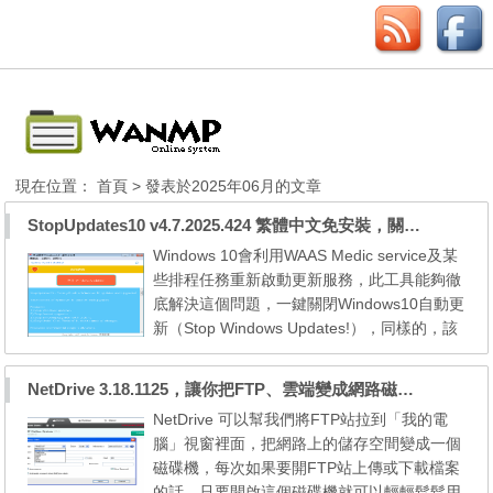
現在位置：
首頁
> 發表於2025年06月的文章
StopUpdates10 v4.7.2025.424 繁體中文免安裝，關閉Windows10自動更新
Windows 10會利用WAAS Medic service及某
些排程任務重新啟動更新服務，此工具能夠徹
底解決這個問題，一鍵關閉Windows10自動更
新（Stop Windows Updates!），同樣的，該
工具的主要動機並不是完全停用更新，而是為
您提供一個暫時阻止它們的選項。因此，Stop
NetDrive 3.18.1125，讓你把FTP、雲端變成網路磁碟機
Updates10還提供了一個快速還原按鈕，可以
NetDrive 可以幫我們將FTP站拉到「我的電
使您的電腦還原到允許更新的原始狀態。當您
腦」視窗裡面，把網路上的儲存空間變成一個
有更好的網路連線並決定更新時，還原按鈕非
磁碟機，每次如果要開FTP站上傳或下載檔案
常方便。 StopUpdates1...
的話，只要開啟這個磁碟機就可以輕輕鬆鬆用