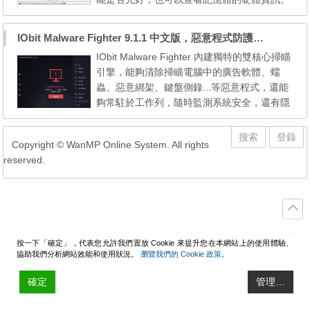
提供免安裝的可攜式版本，方便放在隨身碟帶
著到處檢測電腦。 解壓密碼：wanmp 下載→
IObit Malware Fighter 9.1.1 中文版，惡意程式防護軟體
[3.73] [3.61]
IObit Malware Fighter 內建獨特的雙核心掃瞄
引擎，能夠清除掃瞄電腦中的廣告軟體、蠕
蟲、惡意綁架、鍵盤側錄...等惡意程式，還能
夠常駐於工作列，隨時監測系統安全，還有隱
私清除、垃圾文件清理功能。 注意：安裝版
之安裝過程中會「更改瀏覽器首頁」或「搜尋
搜索
登錄
Copyright © WanMP Online System. All rights
引擎預設值」或「安裝額外的軟體」。 官方
reserved.
載點下載→ [http://update.iobit.com/dl/IObit-
Malware-Fighter-Setup.exe]
按一下「確定」，代表您允許我們置放 Cookie 來提升您在本網站上的使用體驗、
協助我們分析網站效能和使用狀況。
瀏覽我們的 Cookie 政策。
確定
管理…