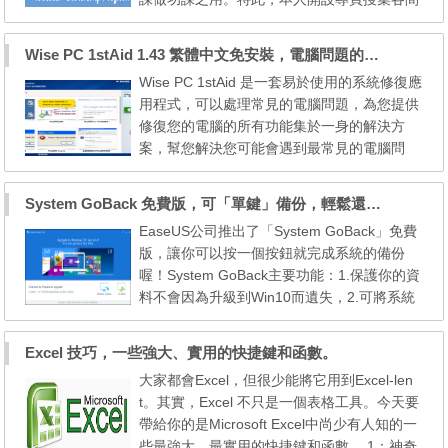
大專院校的資料，希望方便大家選購一部適合
自己的手提電腦。 Notebook Ownership Prog
Wise PC 1stAid 1.43 繁體中文免安裝，電腦問題的解決方案
ram 2016 請到 https://wmos.info/archives/15
Wise PC 1stAid 是一套易於使用的系統修復應
112 上年度回顧：https://wmos.info/archives/
用程式，可以處理常見的電腦問題，為您提供
10955 資料只供參考，詳情或實情以相關機
修復您的電腦的所有功能集於一身的解決方
構/公司提供為...
案，幫您解決您可能會遇到最常見的電腦問
題，如桌面圖示錯誤、工作管理員或 Regedit
登錄編輯程式存取限制或網路存取問題。友好
System GoBack 免費版，可「單鍵」備份，輕鬆還原或降級回Windows舊版本
的使用者介面，為您提供簡單的方法，尋找解
EaseUS公司推出了「System GoBack」免費
決所有這些問題，而無需處理複雜的組態設定
版，讓你可以按一個按鈕就完成系統的備份
或修改系統登錄。 解壓縮密碼：wanmp 下載
喔！System GoBack主要功能：1.保護你的資
連結：[1.43] [1.33...
料不會因為升級到Win10而遺失，2.可將系統
整個還原回之前的狀態，3.可從Windows 10
降級到Windows 7/8/8.1。所以，「System G
Excel 技巧，一些強大、實用的快捷鍵和函數。
oBack」可以說是特別為了Windows 10正式
大家都會Excel，但很少能將它用到Excel-len
版的推出而設計的，可以讓升級Windows 10
t。其實，Excel 不只是一個表格工具。今天要
後的電腦完成降級作用，想要升級Windows 1
帶給你的是Microsoft Excel中尚少有人知的一
0的人，先裝一套起來備份你的系統，...
些最強大、最實用的快捷鍵和函數。 1：神奇