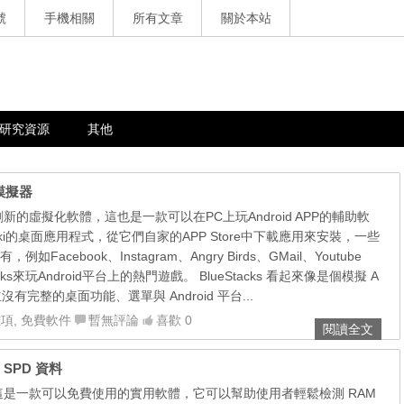
號
手機相關
所有文章
關於本站
研究資源
其他
d 模擬器
 一個創新的虛擬化軟體，這也是一款可以在PC上玩Android APP的輔助軟
ki的桌面應用程式，從它們自家的APP Store中下載應用來安裝，一些
acebook、Instagram、Angry Birds、GMail、Youtube
ks來玩Android平台上的熱門遊戲。 BlueStacks 看起來像是個模擬 A
並沒有完整的桌面功能、選單與 Android 平台...
雜項
,
免費軟件
暫無評論
喜歡 0
閱讀全文
SPD 資料
Mon 這是一款可以免費使用的實用軟體，它可以幫助使用者輕鬆檢測 RAM