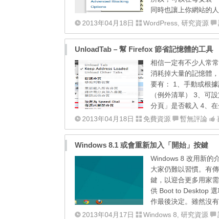
同時也讓上你網站的人
2013年04月18日
WordPress
,
研究資源
UnloadTab – 幫 Firefox 節省記憶體的工具
相信一定有不少人常常
消耗掉大量的記憶體，甚
要有： 1、手動或根
（例外清單） 3、可設
分頁」是否載入 4、在
2013年04月18日
免費資源
暫無評論
Windows 8.1 或會重新加入「開始」按鍵
Windows 8 改
大家仍難以習慣。有傳聞指 
鍵，以迎合更多用家需求。
供 Boot to De
作最後決定。雖然沒有了「
2013年04月17日
Windows 8
,
研究資源