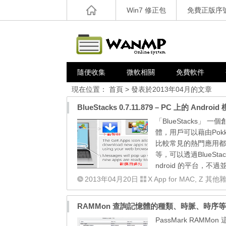
Win7 修正包
免費正版序
隨便收集
微軟相關
免費軟件
現在位置：
首頁
> 發表於2013年04月的文章
BlueStacks 0.7.11.879 – PC 上的 Androi
「BlueStacks」
體，用戶可以藉由Pok
比較常見的熱門應用都有，例如F
等，可以透過BlueStac
ndroid 的平台，不過
2013年04月20日
X App for MAC
,
Z 其他
RAMMon 查詢記憶體的種類、時脈、時序等 
PassMark RAM