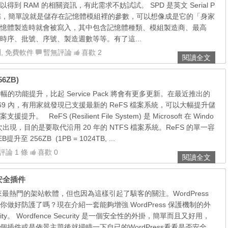
到 RAM 的相關資訊，有此需求不妨試試。 SPD 是英文 Serial P
ect 的簡稱，簡單說就是儲存在記憶體模組裡的參數，可以想像成是它的「身家
憶體製造時就會被寫入，其中包含記憶體種類、模組製造商、最高
時序、批號、序號、製造週數等等。有了這...
測
,
免費軟件
暫無評論
喜歡 2
閱讀全文
6ZB)
會有大幅的功能提升，比起 Service Pack 將會有更多更新。在最近推出的
uild 9369 內，有用家就發現已支援最新的 ReFS 檔案系統，可以大幅提升儲
 ReFS (Resilient File System) 是 Microsoft 在 Windo
2 中首次出現，目的是要取代沿用 20 年的 NTFS 檔案系統。ReFS 的單一容
提升至 256ZB (1PB = 1024TB, ...
評論 1 條
喜歡 0
閱讀全文
s 安全插件
幾年來最熱門的架站軟體，但也因為這樣引起了駭客的關注。WordPress
做好防護了嗎？現在介紹一套能夠增強 WordPress 保護機制的外
ecurity。 Wordfence Security 是一個安全性的外掛，簡單而且又好用，
插件或是佈景主題後就掃瞄一下自已的WordPress看看是否安全，