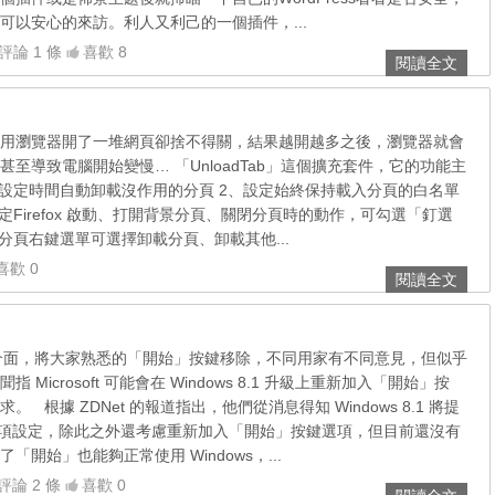
可以安心的來訪。利人又利己的一個插件，...
評論 1 條
喜歡 8
閱讀全文
用瀏覽器開了一堆網頁卻捨不得關，結果越開越多之後，瀏覽器就會
至導致電腦開始變慢… 「UnloadTab」這個擴充套件，它的功能主
據設定時間自動卸載沒作用的分頁 2、設定始終保持載入分頁的白名單
定Firefox 啟動、打開背景分頁、關閉分頁時的動作，可勾選「釘選
分頁右鍵選單可選擇卸載分頁、卸載其他...
喜歡 0
閱讀全文
用新的介面，將大家熟悉的「開始」按鍵移除，不同用家有不同意見，但似乎
Microsoft 可能會在 Windows 8.1 升級上重新加入「開始」按
 根據 ZDNet 的報道指出，他們從消息得知 Windows 8.1 將提
sktop 選項設定，除此之外還考慮重新加入「開始」按鍵選項，但目前還沒有
開始」也能夠正常使用 Windows，...
評論 2 條
喜歡 0