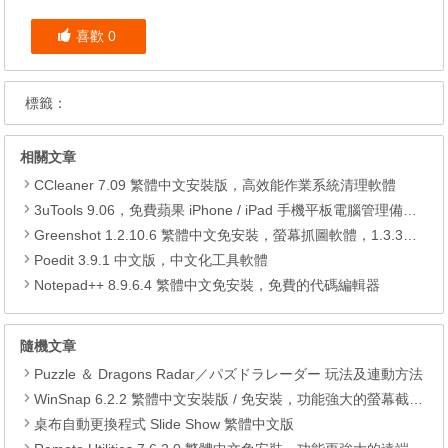
喜歡
0
標籤：
相關文章
CCleaner 7.09 繁體中文安裝版，高效能作業系統清理軟體
3uTools 9.06，免費蘋果 iPhone / iPad 手機平板電腦管理備份還原軟體
Greenshot 1.2.10.6 繁體中文免安裝，螢幕抓圖軟體，1.3.315 安裝版
Poedit 3.9.1 中文版，中文化工具軟體
Notepad++ 8.9.6.4 繁體中文免安裝，免費的代碼編輯器
隨機文章
Puzzle ＆ Dragons Radar／パズドラレーダー 玩法及連動方法
WinSnap 6.2.2 繁體中文安裝版 / 免安裝，功能強大的螢幕截圖軟體
桌布自動更換程式 Slide Show 繁體中文版