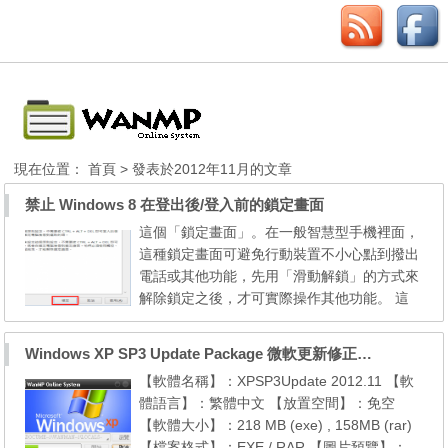
現在位置：
首頁
> 發表於2012年11月的文章
禁止 Windows 8 在登出後/登入前的鎖定畫面
這個「鎖定畫面」。在一般智慧型手機裡面，
這種鎖定畫面可避免行動裝置不小心點到撥出
電話或其他功能，先用「滑動解鎖」的方式來
解除鎖定之後，才可實際操作其他功能。 這
樣的設計在手機或平板電腦裡面很合理，不過
在一般桌上型電腦或筆記型電腦裡面就顯得多
Windows XP SP3 Update Package 微軟更新修正包 (2012.11月份)
餘。 設定方法： 第1步 按一下「視窗」＋
【軟體名稱】：XPSP3Update 2012.11 【軟
「R」快速鍵開啟「執行」視窗，輸入「gpedi
體語言】：繁體中文 【放置空間】：免空
t.msc」再按「確定」按鈕。 第2步 開啟群
【軟體大小】：218 MB (exe) , 158MB (rar)
組原則設定視窗...
【檔案格式】：EXE / RAR 【圖片預覽】：