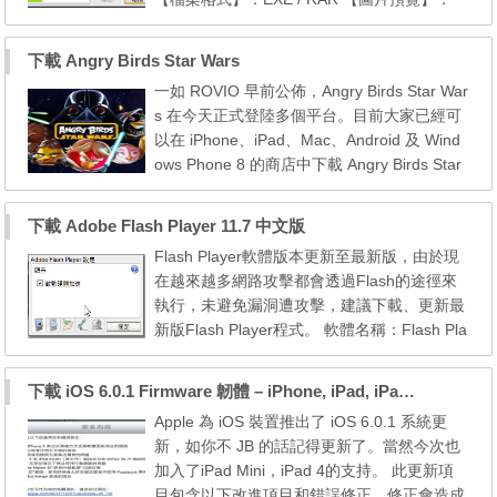
【安裝說明】： 1. 本修正檔包含 XP SP3 以
後至 2012 年 11 月份的 [ 191 ] 個微軟官方的
下載 Angry Birds Star Wars
更新修正檔， 2. 本修正包無反安裝功能，請
一如 ROVIO 早前公佈，Angry Birds Star War
先考慮後再決定是否安裝， 3. 安裝前請先將
s 在今天正式登陸多個平台。目前大家已經可
所有已開啟的程式完全關閉，以免更新失敗，
以在 iPhone、iPad、Mac、Android 及 Wind
4. 本修正檔並無選...
ows Phone 8 的商店中下載 Angry Birds Star
Wars，其他的平台則會在稍後再推出。 下載
Angry Birds Star Wars for iPhone https://itun
下載 Adobe Flash Player 11.7 中文版
es.apple.com/us/app/angry-birds-star-wars/i
Flash Player軟體版本更新至最新版，由於現
d557137623?mt=8 下載 Angry Birds Star W
在越來越多網路攻擊都會透過Flash的途徑來
ars for Android https://play.google.com/stor...
執行，未避免漏洞遭攻擊，建議下載、更新最
新版Flash Player程式。 軟體名稱：Flash Pla
yer 播放器 軟體語言：繁體中文 軟體性質：
免費軟體 系統支援：Windows IE、Firefox、
下載 iOS 6.0.1 Firmware 韌體 – iPhone, iPad, iPad mini, iPod Touch
Opera/Mac OS X/Linux 官方網站：http://get.
Apple 為 iOS 裝置推出了 iOS 6.0.1 系統更
adobe.com/tw/flashplayer/otherversions/ 軟
新，如你不 JB 的話記得更新了。當然今次也
體下載：Windows_IE 瀏覽器專用版、Windo
加入了iPad Mini，iPad 4的支持。 此更新項
ws_其他瀏覽...
目包含以下改進項目和錯誤修正，修正會造成