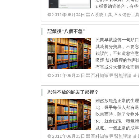
s 檔案總管整合，有些
2011年06月04日
A 系統工具
,
A.5 備份工
記飯後“八個不急”
民間早就流傳一句順口
其爲養身寶典，不要忘
錯誤的，不知道您注意
吸煙 飯後吸煙的危害
有害成分大量吸收而損害
2011年06月03日
百科知識
暫無評論
忍住不放的屁去了那裡？
雖然放屁是正常的生理
此，幾乎每個人都有過
吃東西時，除了食物外
化，就會出現一種氣體
及氮。一個正常的成年
2011年06月03日
百科知識
暫無評論