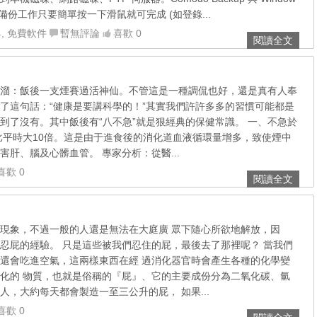
備份工作只要簡單按一下滑鼠就可完成 (如登錄...
具
,
免費軟件
暫無評論
喜歡 0
閱讀全文
溜：飯後一支煙賽過活神仙。不管這是一種調侃也好，還是真有人奉
了這句話：“健康是要講科學的！”其實我們許許多多的習慣可能都是
到了沒有。其中飯後有“八不急”就是狠經典的保健常識。 一、不急於
比平時大10倍。這是由于進食後的消化道血液循環量增多，致使煙中
肝、腦及心髒血管。 專家分析：從醫...
喜歡 0
閱讀全文
現象，不過一般的人還是無法在大庭廣 眾下隨心所欲地解放，因
忍屁的經驗。 只是這些被我們忍住的屁，最後去了那裡呢？ 當我們
還會吃進空氣，這兩樣東西在經 過消化器官時會產生各種的化學變
化的 物質，也就是俗稱的『屁』、它的主要成份分為二氧化碳、氫
人，大約每天都會製造一至三公升的屁， 如果...
喜歡 0