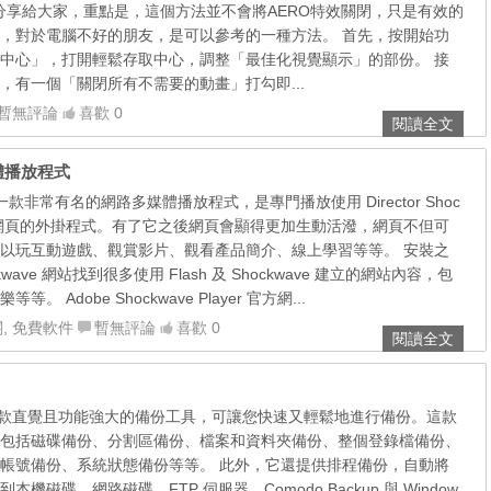
分享給大家，重點是，這個方法並不會將AERO特效關閉，只是有效的
，對於電腦不好的朋友，是可以參考的一種方法。 首先，按開始功
中心」，打開輕鬆存取中心，調整「最佳化視覺顯示」的部份。 接
，有一個「關閉所有不需要的動畫」打勾即...
暫無評論
喜歡 0
閱讀全文
多媒體播放程式
er 是一款非常有名的網路多媒體播放程式，是專門播放使用 Director Shoc
o 製作的網頁的外掛程式。有了它之後網頁會顯得更加生動活潑，網頁不但可
以玩互動遊戲、觀賞影片、觀看產品簡介、線上學習等等。 安裝之
wave 網站找到很多使用 Flash 及 Shockwave 建立的網站內容，包
 Adobe Shockwave Player 官方網...
關
,
免費軟件
暫無評論
喜歡 0
閱讀全文
up 是一款直覺且功能強大的備份工具，可讓您快速又輕鬆地進行備份。這款
包括磁碟備份、分割區備份、檔案和資料夾備份、整個登錄檔備份、
帳號備份、系統狀態備份等等。 此外，它還提供排程備份，自動將
機磁碟、網路磁碟、FTP 伺服器。Comodo Backup 與 Window