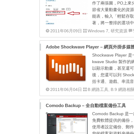
作了兩張圖，PO上來
節省大量動畫化的資源
能表，輸入「輕鬆存取
著，將一整排的選項中
2011年06月09日
Windows 7
,
研究資源
Adobe Shockwave Player – 網頁外掛
Shockwave Play
kwave Studi
以顯示動畫，甚至還可
後，您還可以到 Shock
括卡通、遊戲、串流音樂等等。
2011年06月04日
B 網路工具
,
B.9 網路相
Comodo Backup – 全自動檔案備份工具
Comodo Back
免費軟體提供的備份，
使用者設定備份、郵件
您的檔案和資料夾備份到本