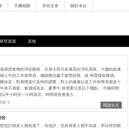
號
手機相關
所有文章
關於本站
研究資源
其他
為保證食物的消化吸收，全身大部分血液流向消化系統，大腦的血液
個上午的工作或學習，腦細胞也處于疲勞狀態，故 有昏昏欲睡感。
睡休息，對身體進行及時的調整，對人的健康以及工作和學習都是十
午休不適當，會適得其反。夏季午 休需要注意以下幾點： 午睡時間
間以半小時至一小時為宜。時間過長會進入...
喜歡 0
閱讀全文
特效
想也許很多人都知道了，但也許，也有很多人都不知道，所以特別製