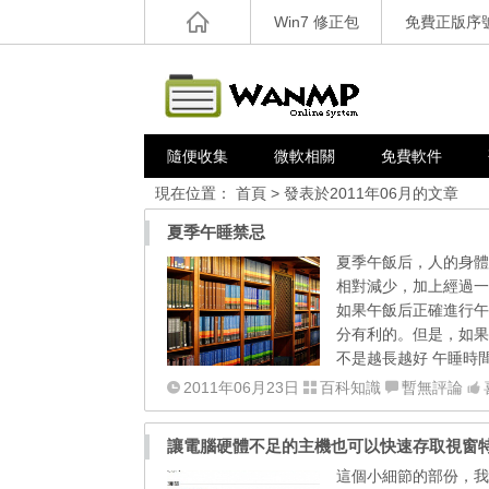
Win7 修正包
免費正版序
隨便收集
微軟相關
免費軟件
現在位置：
首頁
> 發表於2011年06月的文章
夏季午睡禁忌
夏季午飯后，人的身體
相對減少，加上經過一
如果午飯后正確進行午
分有利的。但是，如果
不是越長越好 午睡時
2011年06月23日
百科知識
暫無評論
讓電腦硬體不足的主機也可以快速存取視窗
這個小細節的部份，我