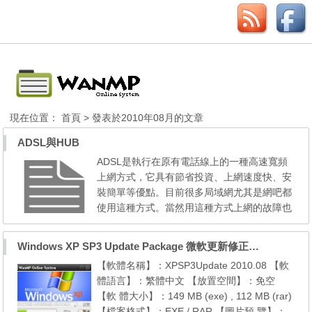
現在位置：
首頁
> 發表於2010年08月的文章
ADSL與HUB
ADSL是執行在原有電話線上的一種高速寬頻
上網方式，它具有節省投資、上網速度快、安
裝簡單等優點。目前很多局域網尤其是網吧都
使用這種方式。當然用這種方式上網的故障也
比較多，下面就為大家談談ADSL故障的排解
方法與實例。 造成ADSL故障的因素
Windows XP SP3 Update Package 微軟更新修正包 (2010.08月份)
ADSL常見的硬體故障大多數是接頭鬆動、網
【軟體名稱】：XPSP3Update 2010.08 【軟
線斷、集線器損壞和電腦系統故障等方面的問
體語言】：繁體中文 【放置空間】：免空
題。一般都可以通過觀察指示燈來幫助定位。
【軟 體大小】：149 MB (exe) , 112 MB (rar)
此外，電壓不正常、...
【檔案格式】：EXE / RAR 【圖片預 覽】：