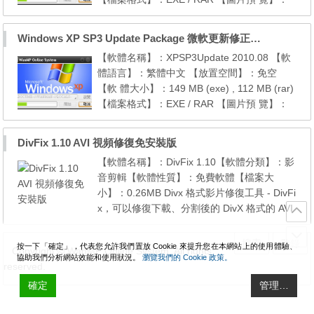
【安裝說明】： 1. 本修正檔包含 XP SP3 以
後至2010年08月份的 [ 119 ] 個微軟官方的更
Windows XP SP3 Update Package 微軟更新修正包 (2010.08月份)
新修正檔， 2. 本修正檔無反安裝功能，請先
【軟體名稱】：XPSP3Update 2010.08 【軟
考慮後再決定是否安裝， 3. 安裝前請先將所
體語言】：繁體中文 【放置空間】：免空
有已開啟的程式完全關閉，以免更新失敗， 4.
【軟 體大小】：149 MB (exe) , 112 MB (rar)
本修正檔並無選...
【檔案格式】：EXE / RAR 【圖片預 覽】：
【安裝說明】： 1. 本修正檔包含 XP SP3 以
後至2010年08月份的 [ 119 ] 個微軟官方的更
DivFix 1.10 AVI 視頻修復免安裝版
新修正檔， 2. 本修正檔無反安裝功能，請先
【軟體名稱】：DivFix 1.10【軟體分類】：影
考慮後再決定是否安裝， 3. 安裝前請先將所
音剪輯【軟體性質】：免費軟體【檔案大
有已開啟的程式完全關閉，以免更新失敗， 4.
小】：0.26MB Divx 格式影片修復工具 - DivFi
本修正檔並無選...
x，可以修復下載、分割後的 DivX 格式的 AVI
影片檔，它可以重建影片結尾的索引部分(Ind
ex Part)，還有基本的錯誤檢測功能，可以檢
搜索
登錄
按一下「確定」，代表您允許我們置放 Cookie 來提升您在本網站上的使用體驗、
Copyright © WanMP Online System. All rights
查影音串流的重大錯誤。假設您下載了 DivX
協助我們分析網站效能和使用狀況。
瀏覽我們的 Cookie 政策。
reserved.
格式的 AVI 影片檔，音毀損無法正常播放，可
確定
以用這個工具來嘗試修復。 下載連結 :http://fil
管理…
es.wmos....