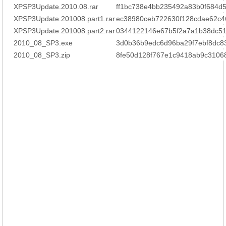
XPSP3Update.2010.08.rar
ff1bc738e4bb235492a83b0f684d
XPSP3Update.201008.part1.rar
ec38980ceb722630f128cdae62c4
XPSP3Update.201008.part2.rar
0344122146e67b5f2a7a1b38dc5
2010_08_SP3.exe
3d0b36b9edc6d96ba29f7ebf8dc8
2010_08_SP3.zip
8fe50d128f767e1c9418ab9c3106