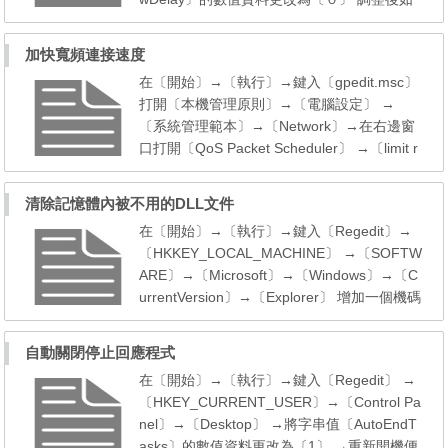
覺得菜單顯示速度太快而不適應者可將〔Men
uShowDelay〕的數值資料更改為〔200〕 →
加快寬頻連接速度
重新開機便生效
在〔開始〕→〔執行〕→鍵入〔gpedit.msc〕
打開〔本機管理原則〕→〔電腦設定〕 →
〔系統管理範本〕→〔Network〕→在右邊窗
口打開〔QoS Packet Scheduler〕 →〔limit r
eservable bandwidth〕→選〔已啟用〕 →將
〔Bandwidth limit %” 〕的數據改為〔0〕→重
清除記憶體內被不用的DLL文件
新開機便生效 * 僅適用用 Windows XP 商業版
在〔開始〕→〔執行〕→鍵入〔Regedit〕→
版本 家用版可按下執行 在〔開始〕→〔執
〔HKKEY_LOCAL_MACHINE〕 →〔SOFTW
行〕→鍵入〔regedit〕→在〔HKEY_LOCAL_
ARE〕→〔Microsoft〕→〔Windows〕→〔C
MACHINE〕 →〔SOFTWARE〕→〔P...
urrentVersion〕→〔Explorer〕 增加一個機碼
〔AlwaysUnloadDLL〕預設值為〔1〕 如由預
設值設定為〔0〕則代表停用此功能
自動關閉停止回應程式
在〔開始〕→〔執行〕→鍵入〔Regedit〕 →
〔HKEY_CURRENT_USER〕→〔Control Pa
nel〕→〔Desktop〕 →將字串值〔AutoEndT
asks〕的數值資料更改為〔1〕 →重新開機便