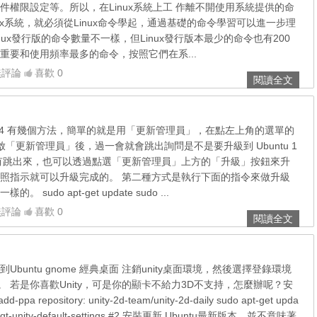
件權限設定等。所以，在Linux系統上工 作離不開使用系統提供的命
ux系統，就必須從Linux命令學起，通過基礎的命令學習可以進一步理
Linux發行版的命令數量不一樣，但Linux發行版本最少的命令也有200
重要和使用頻率最多的命令，按照它們在系...
無評論
喜歡 0
閱讀全文
 11.04 有幾個方法，簡單的就是用「更新管理員」，在點左上角的選單的
「更新管理員」後，過一會就會跳出詢問是不是要升級到 Ubuntu 1
果沒有跳出來，也可以透過點選「更新管理員」上方的「升級」按鈕來升
照指示就可以升級完成的。 第二種方式是執行下面的指令來做升級
sudo apt-get update sudo ...
無評論
喜歡 0
閱讀全文
切換到Ubuntu gnome 經典桌面 注銷unity桌面環境，然後選擇登錄環境
。 若是你喜歡Unity，可是你的顯卡不給力3D不支持，怎麼辦呢？安
dd-ppa repository: unity-2d-team/unity-2d-daily sudo apt-get upda
stall qt-unity-default-settings #2 安裝更新 Ubuntu最新版本，並不意味著