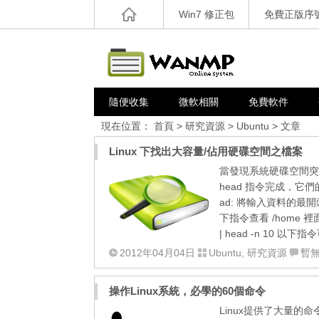
Win7 修正包
免費正版序
隨便收集
微軟相關
免費軟件
現在位置：
首頁
>
研究資源
>
Ubuntu
> 文章
Linux 下找出大容量/佔用硬碟空間之檔案
當發現系統硬碟空間突然
head 指令完成，它們的
ad: 將輸入資料的最
下指令查看 /home 裡面頭
| head -n 10 以
2012年04月04日
Ubuntu
,
研究資源
暫
操作Linux系統，必學的60個命令
Linux提供了大量