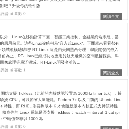
吧？升級你的軟件版...
無評論
喜歡 0
閱讀全文
以外，Linux在移動計算平臺、智能工業控制、金融業終端系統，甚
應用前景。這些Linux被統稱為“嵌入式Linux”。下面就來看看都有
上領域縱橫馳騁吧! RT-Linux 這是由美國墨西哥理工學院開發的嵌入
到目前為止，RT-Linux已經成功地應用於航天飛機的空間數據採集、科
處理等廣泛領域。RT-Linux開發者並沒...
無評論
喜歡 1
閱讀全文
2.6.21 開始支援 Tickless（此前的內核默認設置為 1000Hz timer tick），於
CPU，可以節省大量能耗。Fedora 7+ 以及目前的 Ubuntu Linu
less 特性，而 RHEL 則要到版本 6 才會隨新版本內核正式支持該特性
的 Linux 系統是否支援 Tickless： watch –interval=1 cat /pr
imer 中斷值並非以 1000 為...
無評論
喜歡 0