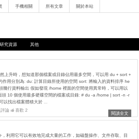
號
手機相關
所有文章
關於本站
研究資源
其他
上升時，想知道那個檔案或目錄佔用最多空間，可以用 du + sort +
作用分別為: du: 計算目錄所使用的空間 sort: 將輸入的資料排序 he
開頭幾行資料輸出 假如發現 /home 裡面的空間使用異常時，可以用以
 10 個使用最多硬碟空間的檔案或目錄: # du -a /home | sort -n -r
下指令可以找出檔案體積大於 ...
無評論
喜歡 2
閱讀全文
的命令，利用它可以有效地完成大量的工作，如磁盤操作、文件存取、目