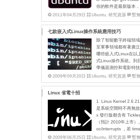
你的軟件是最新版本，對
2011年04月29日
Ubuntu
,
研究資源
暫
七款嵌入式Linux操作系統應用技巧
除了智能數字終端領域
至軍事領域都有著廣泛的
哪些嵌入式Linux在以
式Linux操作系統。
學儀器測控和電影特技圖像
2009年09月20日
Ubuntu
,
研究資源
暫
Linux 省電十招
1. Linux Kernel 
是系統空閒時不再無故騷擾 
x 發行版都含有 Tick
（預計 2010年上市）。檢查你
oc/interrupts ，若 t
2009年06月25日
Ubuntu
,
研究資源
暫