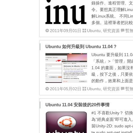
錄操作、進程管理、文
令。要想真正理解Lin
解Linux系統。 不同
多個。這裡筆者把比較
2011年09月01日
Ubuntu
,
研究資源
暫
Ubuntu 如何升級到 Ubuntu 11.04 ?
Ubuntu 要升級到
「系統」>「管理」開啟
1.04 的畫面，如
級，按下之後，只要依
的動作，效果和上面是一樣的。 
2011年05月02日
Ubuntu
,
研究資源
暫
Ubuntu 11.04 安裝後的20件事情
#1 不喜歡Unity？ 
為“經典桌面”即可進入
裝Unity-2D: sudo apt-a
te sudo apt-get in