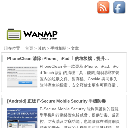
現在位置：
首頁
>
其他
>
手機相關
> 文章
PhoneClean 清除 iPhone、iPad 上的垃圾檔，提升執行效能
PhoneClean 是一款專為 iPhone、iPad、iPo
d Touch 設計的清理工具，能夠清除隱藏在裝
置內的垃圾文件、暫存檔、Cookie 與同步失
敗時產生的檔案，安全釋放出更多可用容量，
提升 iOS 執行速度。PhoneClean 支援 PC 和
Mac 兩種平台，且裝置無須越獄（JB, Jailbre
[Android] 正版 F-Secure Mobile Security 手機防毒
ak）即可使用。 PhoneClean 主要清除的項目
F-Secure Mobile Security 能夠保護你的智慧
有： 1. 垃圾文件：當應用程式在處理複雜的
型手機和行動裝置免於威脅，提供防毒、反監
工作時，可能會產生一些暫存檔，這些檔案通
控、防火牆及防竊功能，也能讓你在瀏覽網頁
常不會再被使用，...
時更加安全，當你的手機遺失或是遭竊時，還