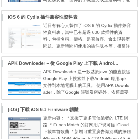
能夠立即回傳手機的位置，或是遠端清除手機
內的重要資料。以下為大家介紹如何免費獲得
iOS 6 的 Cydia 插件兼容性資料表
180 天 F-Secure Mobile Security 正版使用序
近日有有心人製作了 iOS 6 的 Cydia 插件兼容
號。 活動網站：點這裡 下載鏈結：下載 F-Se
性資料表，當中已有超過 600 款插件的資
cure Mobile Security 首先，進入 F-Secure K
料，包括名稱、價格、是否兼容、會出現甚麼
eys in t...
問題、更新時間和使用的插件版本等，相當詳
細。 目前6.X CYDIA不相容插件很多，安裝前
請先查詢相容性，可以省去很多麻煩 iOS 6 C
APK Downloader – 從 Google Play 上下載 Android 應用
ydia Tweaks Compatibility iOS 6.0+ 插件兼容
APK Downloader 是一款基於java 的能直接從
性一覽表 安裝不相容CYDIA插件導致白蘋果
Google Play 上搜索並下載Android 應用apk
解決方法: POWER+HOME 鍵強制關機，再按
文件到本地電腦上的工具。 使用APK Downlo
POWER 鍵開機然後...
ader，除了Google 賬號及密碼外，依舊需要
DeviceID，獲取辦法： 第一種方法： 打開撥
號界面，輸入*#*#8255#*#*，如果打開的是G
[iOS] 下載 iOS 6.1 Firmware 韌體
Talk Service Monitor 界面，滾屏大概五分之
更新內容： * 支援了更多電信業者的 LTE 網
一的地方，就可以找到包括JID 和Device ID
路 * iTunes Match 的訂閱用戶現可從 iCloud
在內的信息，這裡我們只需要Device ID，類
下載單首歌曲 * 新增可重置廣告識別碼的按鈕
似android-123456789...
iPhone 5 GSM iPhone 5 CDMA iPhone 4S iP