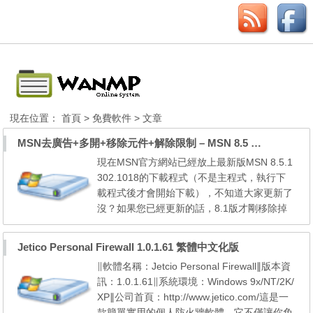
現在位置：
首頁
>
免費軟件
> 文章
MSN去廣告+多開+移除元件+解除限制 – MSN 8.5 修改器
現在MSN官方網站已經放上最新版MSN 8.5.1
302.1018的下載程式（不是主程式，執行下
載程式後才會開始下載），不知道大家更新了
沒？如果您已經更新的話，8.1版才剛移除掉
的廣告欄位應該又出現了吧！有沒有覺得手癢
癢的，想把一些東西拿掉呢？ 雖然硬兄使用
Jetico Personal Firewall 1.0.1.61 繁體中文化版
軟體習慣「入境隨俗」，設計者放什麼碗糕在
∥軟體名稱：Jetcio Personal Firewall∥版本資
上面都全盤接受，當然除了惡意程式之外…但
訊：1.0.1.61∥系統環境：Windows 9x/NT/2K/
對廣大網友來說，也許就不是這麼回事了！有
XP∥公司首頁：http://www.jetico.com/這是一
些人喜歡把MSN裡的一些限...
款簡單實用的個人防火牆軟體，它不僅讓你免