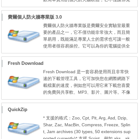
費使用，在國外防火牆軟體評比中，在許多付
費或免費的防火牆軟體中，卻可勇奪第一名。
費爾個人防火牆專業版 3.0
Jetico Personal Firewall is designed to give t
費爾個人防火牆專業版是費爾安全實驗室最重
he user full control over the networking subs
要的產品之一，它不僅功能非常強大，而且簡
ystem. The key principles are rule based s...
單易用，既能滿足專業人士的需求也可讓一般
使用者很容易操控。它可以為你的電腦提供全
方位的網路安全保護，而且 完全免費。 阻止
網路蠕蟲病毒的攻擊，例如各種衝擊波病毒。
Fresh Download
阻止霸王插件，並允許自定義規則阻止新的霸
Fresh Download 是一套容易使用而且非常快
王插件，廣告和有害網站等。此阻止非常徹
速的下載管理工具，它可加快您在網際網路下
底，不僅插件不會彈出詢問安裝的對話框，...
載檔案的速度，例如您可以用它來下載您喜愛
的免費與共享軟、MP3、影片、圖片等。不像
其他同類型軟體，Fresh Download 是 100%
免費，您無需付擔任何費用，也不會在您使用
QuickZip
時跳出一堆廣告(它們只會佔用您的頻寬)，更
* 支援的格式：Zoo, Cpt, Pit, Arg, Asd, Dzip,
不會有間諜軟體隱藏在其中。 * 在不需改變目
Shar, Zac, MacBin, Compress, Freeze, Splin
前的網路連線等級的前提下，提高 FTP/HTTP
t, Jam archives (30 types, 50 extensions sup
下載速度。* 暫停或...
ported currently)* 支援 Script，例如 aks、ak