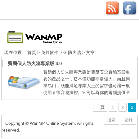
現在位置：
首頁
>
免費軟件
>
G 防火牆
> 文章
費爾個人防火牆專業版 3.0
費爾個人防火牆專業版是費爾安全實驗室最重
要的產品之一，它不僅功能非常強大，而且簡
單易用，既能滿足專業人士的需求也可讓一般
使用者很容易操控。它可以為你的電腦提供全
方位的網路安全保護，而且 完全免費。 阻止
網路蠕蟲病毒的攻擊，例如各種衝擊波病毒。
上頁
1
2
3
阻止霸王插件，並允許自定義規則阻止新的霸
王插件，廣告和有害網站等。此阻止非常徹
搜索
登錄
Copyright © WanMP Online System. All rights
底，不僅插件不會彈出詢問安裝的對話框，...
reserved.