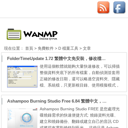
現在位置：
首頁
>
免費軟件
>
D 檔案工具
> 文章
FolderTimeUpdate 1.72 繁體中文免安裝，修改檔案建立時間
使用這個軟體就能夠大量快速修改，可以掃描
整個資料夾底下的所有檔案，自動偵測並套用
正確的修改日期，還可以略過空資料夾、隱藏
檔、系統檔，只更新根目錄、使用模擬模式，
或者，用萬用字元（*號）來篩選要套用的檔
案類型。 主要特色如下： 自訂要處理的子資
Ashampoo Burning Studio Free 6.84 繁體中文，免費中文燒錄軟體
料夾數量； 可以僅使用指定資料夾或子資料
Ashampoo Burning Studio FREE 是您處理光
夾中的檔案的最後修改日期和時間； 可選擇
碟燒錄需求的快速便捷方式: 燒錄資料光碟、
是否更新空資料夾的最後修改日期和時間；
建立和燒錄備份、翻錄或建立自己的音訊 CD
可選擇是否更新資料...
或將現有電影燒錄到藍光。 這些只是 Asham