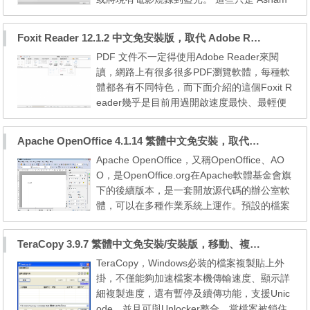
poo Burning Studio FREE 的眾多功能中的一
小部分! 對於初學者和進階使用者來說，程式
Foxit Reader 12.1.2 中文免安裝版，取代 Adobe Reader PDF閱讀器
處理既簡單又合乎邏輯。 Ashampoo Burning
PDF 文件不一定得使用Adobe Reader來閱
Studio Free is a useful disc burner. With this
讀，網路上有很多很多PDF瀏覽軟體，每種軟
multimedia tool, you can burn data onto a D
體都各有不同特色，而下面介紹的這個Foxit R
VD or C...
eader幾乎是目前用過開啟速度最快、最輕便
的PDF閱讀器，如果你常常需要開啟PDF文件
來閱讀內容的話， 改用Foxit Reader應該會讓
Apache OpenOffice 4.1.14 繁體中文免安裝，取代微軟Office的免費自由軟體
你心情好一些些。Foxit Reader 7.0的執行畫
Apache OpenOffice，又稱OpenOffice、AO
面如下，整個界面模仿Office 2010/2013，跟
O，是OpenOffice.org在Apache軟體基金會旗
前一版一樣可以用分頁標籤來同時顯示多個P
下的後續版本，是一套開放源代碼的辦公室軟
DF文件，左側可呼叫出書籤...
體，可以在多種作業系統上運作。預設的檔案
交換格式是為ISO標準的開放檔案格式（OD
F，OpenDocument Format）。軟體名稱由
TeraCopy 3.9.7 繁體中文免安裝/安裝版，移動、複製檔案的好幫手
「OpenOffice.org」改為「Apache OpenOffic
TeraCopy，Windows必裝的檔案複製貼上外
e」。Apache OpenOffice 是一套開放源始碼
掛，不僅能夠加速檔案本機傳輸速度、顯示詳
的免費文書處理工具，他包含了文書處理(Writ
細複製進度，還有暫停及續傳功能，支援Unic
er)、試算表(Calc)、簡報(Impr...
ode，並且可與Unlocker整合，當檔案被鎖住