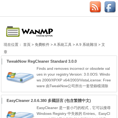
現在位置：
首頁
>
免費軟件
>
A 系統工具
>
A.9 系統雜項
> 文
章
TweakNow RegCleaner Standard 3.0.0
Finds and removes incorrect or obsolete val
ues in your registry.Version: 3.0.0OS: Windo
ws 2000/XP/XP x64/2003/VistaLicense: Free
ware 由TweakNow公司所出一套登錄檔清除
工具軟體，操作方式相當簡單，搜尋及清除登
錄檔案的上的垃圾的速度亦相當快速，並具有
EasyCleaner 2.0.6.380 多國語言 (包含繁體中文)
儲存備份及回存備份的功能。 The Registry is
EasyCleaner 是一套小巧的程式，它可以搜尋
a heart and soul of any Windows system. It c
Windows Registry 中失效的 Entries。EasyCl
ontains information that controls how your W