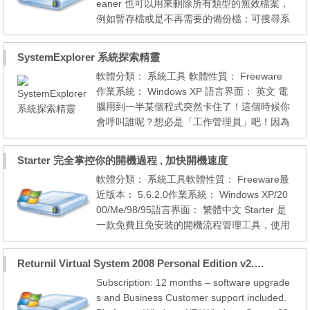
eaner 也可以用來刪除所有類型的無效檔案，
i...
例如暫存檔或是不再需要的備份檔；可搜尋系
統中重覆的檔案；可顯示關於硬碟使用狀況的
實用資訊；它還可以管理 StartUp 程式、失效
SystemExplorer 系統探索精靈
的捷徑以及 "新增/移除程式" 清單。軟體的主
軟體分類： 系統工具 軟體性質： Freeware
要特色如下。 * 非常容易使用的界面 * 搜尋失
作業系統： Windows XP 語言界面： 英文 電
效的 Registry Entries --> 刪除它們可提升電
腦用到一半某個程式突然卡住了！這個時候你
腦...
會呼叫誰呢？想必是「工作管理員」吧！因為
使用者可以從中去瞭解每個程式的資源佔用情
形，並且還可以去終止特定的程序。但是你是
Starter 完全掌控你的開機過程 , 加快開機速度
否曾覺得系統內建的「工作管理員」功能太過
軟體分類： 系統工具軟體性質： Freeware最
於陽春，實在有愧於管理員這個頭銜呢？那麼
近版本： 5.6.2.0作業系統： Windows XP/20
趕緊來試試 SystemExplorer ，讓它來取代你
00/Me/98/95語言界面： 繁體中文 Starter 是
電腦的管理員...
一款免費且免安裝的開機流程管理工具，使用
者只要將下載的檔案直接解壓縮就能夠使用
它，在程式的操作介面中，使用者能夠得知在
Returnil Virtual System 2008 Personal Edition v2.0 中文版
開機過程中，究竟有哪些程式會被執行，進而
Subscription: 12 months – software upgrade
從這些被執行的程式中，去除你完全不需要的
s and Business Customer support included.
程式，如此一來，開機時所要執行的程式減