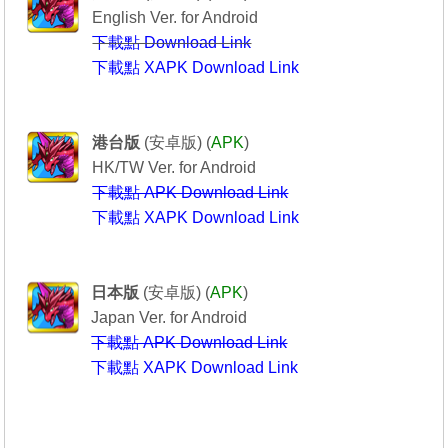
English Ver. for Android
下載點 Download Link
下載點 XAPK Download Link
Puzzle & Dragons
----------------龍族拼圖----------------
港台版
(安卓版) (
APK
)
HK/TW Ver. for Android
下載點 APK Download Link
下載點 XAPK Download Link
Puzzle & Dragons
-------------パズル＆ドラゴンズ-----------
日本版
(安卓版) (
APK
)
Japan Ver. for Android
下載點 APK Download Link
下載點 XAPK Download Link
---------------------------------------