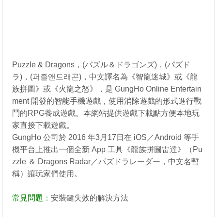
Puzzle & Dragons，(パズル＆ドラゴンズ)，(パズド
ラ)，(퍼즐앤드래곤)，中文譯名為《智龍迷城》或《龍
族拼圖》或《火龍之怒》，是 GungHo Online Entertain
ment 開發的智能手機遊戲，使用消除遊戲的形式進行戰
鬥的RPG養成遊戲。本網站提供遊戲下載點方便本地玩
家直接下載遊戲。
GungHo 公司於 2016 年3月17日在 iOS／Android 等手
機平台上推出一個全新 App 工具《龍族拼圖雷達》（Pu
zzle ＆ Dragons Radar／パズドラレーダー，中文名暫
稱）讓玩家們使用。
常見問題：
安裝鍵失效的解決方法
----------------------------------------