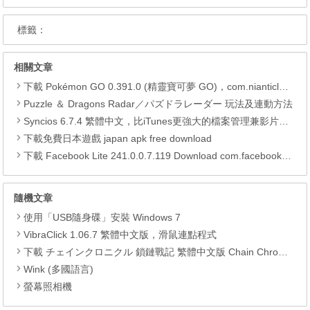
標籤：
相關文章
下載 Pokémon GO 0.391.0 (精靈寶可夢 GO)，com.nianticlabs.pokemongo (.apk) (.xapk)
Puzzle ＆ Dragons Radar／パズドラレーダー 玩法及連動方法
Syncios 6.7.4 繁體中文，比iTunes更強大的檔案管理兼影片轉檔工具
下載免費日本遊戲 japan apk free download
下載 Facebook Lite 241.0.0.7.119 Download com.facebook.lite APK
隨機文章
使用「USB隨身碟」安裝 Windows 7
VibraClick 1.06.7 繁體中文版，滑鼠連點程式
下載 チェインクロニクル 鎖鏈戰記 繁體中文版 Chain Chronicle (TW) APK
Wink (多國語言)
螢幕照相機