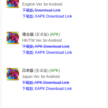
English Ver. for Android
下載點 Download Link
下載點 XAPK Download Link
Puzzle & Dragons
----------------龍族拼圖----------------
港台版
(安卓版) (
APK
)
HK/TW Ver. for Android
下載點 APK Download Link
下載點 XAPK Download Link
Puzzle & Dragons
-------------パズル＆ドラゴンズ-----------
日本版
(安卓版) (
APK
)
Japan Ver. for Android
下載點 APK Download Link
下載點 XAPK Download Link
---------------------------------------