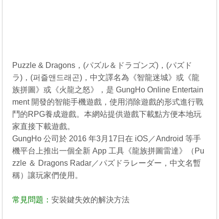
Puzzle & Dragons，(パズル＆ドラゴンズ)，(パズド
ラ)，(퍼즐앤드래곤)，中文譯名為《智龍迷城》或《龍
族拼圖》或《火龍之怒》，是 GungHo Online Entertain
ment 開發的智能手機遊戲，使用消除遊戲的形式進行戰
鬥的RPG養成遊戲。本網站提供遊戲下載點方便本地玩
家直接下載遊戲。
GungHo 公司於 2016 年3月17日在 iOS／Android 等手
機平台上推出一個全新 App 工具《龍族拼圖雷達》（Pu
zzle ＆ Dragons Radar／パズドラレーダー，中文名暫
稱）讓玩家們使用。
常見問題：
安裝鍵失效的解決方法
----------------------------------------