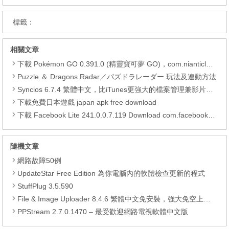
標籤：
相關文章
下載 Pokémon GO 0.391.0 (精靈寶可夢 GO)，com.nianticlabs.pokemongo (.apk) (.xapk)
Puzzle ＆ Dragons Radar／パズドラレーダー 玩法及連動方法
Syncios 6.7.4 繁體中文，比iTunes更強大的檔案管理兼影片轉檔工具
下載免費日本遊戲 japan apk free download
下載 Facebook Lite 241.0.0.7.119 Download com.facebook.lite APK
隨機文章
網路故障50例
UpdateStar Free Edition 為你電腦內的軟體檢查更新的程式
StuffPlug 3.5.590
File & Image Uploader 8.4.6 繁體中文免安裝，強大免空上傳工具
PPStream 2.7.0.1470 – 最受歡迎網路電視軟體中文版