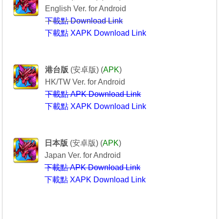
English Ver. for Android
下載點 Download Link
下載點 XAPK Download Link
Puzzle & Dragons
----------------龍族拼圖----------------
港台版
(安卓版) (
APK
)
HK/TW Ver. for Android
下載點 APK Download Link
下載點 XAPK Download Link
Puzzle & Dragons
-------------パズル＆ドラゴンズ-----------
日本版
(安卓版) (
APK
)
Japan Ver. for Android
下載點 APK Download Link
下載點 XAPK Download Link
---------------------------------------