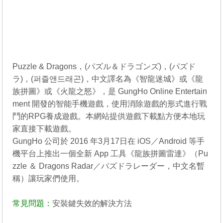
Puzzle & Dragons，(パズル＆ドラゴンズ)，(パズド
ラ)，(퍼즐앤드래곤)，中文譯名為《智龍迷城》或《龍
族拼圖》或《火龍之怒》，是 GungHo Online Entertain
ment 開發的智能手機遊戲，使用消除遊戲的形式進行戰
鬥的RPG養成遊戲。本網站提供遊戲下載點方便本地玩
家直接下載遊戲。
GungHo 公司於 2016 年3月17日在 iOS／Android 等手
機平台上推出一個全新 App 工具《龍族拼圖雷達》（Pu
zzle ＆ Dragons Radar／パズドラレーダー，中文名暫
稱）讓玩家們使用。
常見問題：
安裝鍵失效的解決方法
----------------------------------------