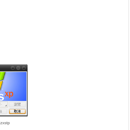
zxstp