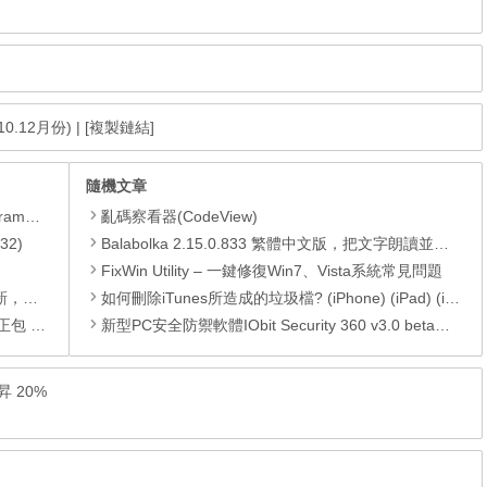
10.12月份)
|
[複製鏈結]
隨機文章
yer、JRE
亂碼察看器(CodeView)
32)
Balabolka 2.15.0.833 繁體中文版，把文字朗讀並可另存為MP3
FixWin Utility – 一鍵修復Win7、Vista系統常見問題
PC)漏洞
如何刪除iTunes所造成的垃圾檔? (iPhone) (iPad) (iOS)
01月份)
新型PC安全防禦軟體IObit Security 360 v3.0 beta繁中免費版
提昇 20%