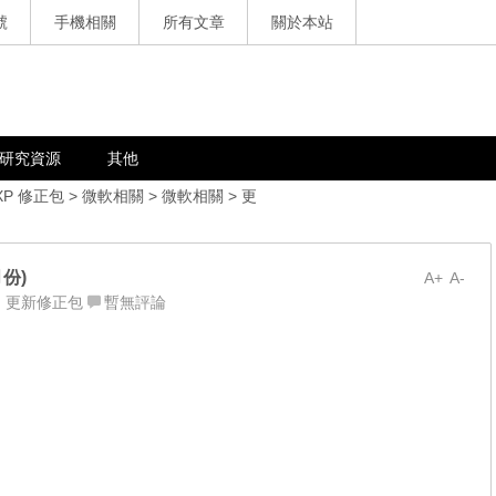
號
手機相關
所有文章
關於本站
研究資源
其他
XP 修正包
>
微軟相關
>
微軟相關
>
更
月份)
A+
A-
,
更新修正包
暫無評論