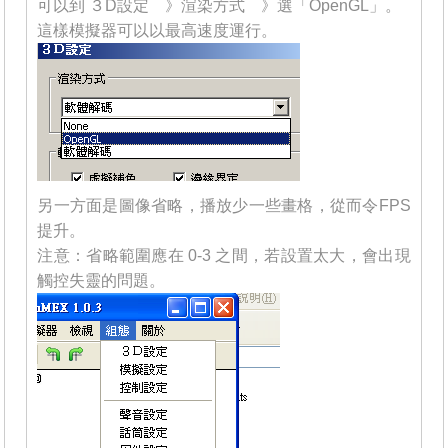
可以到 ３D設定 》渲染方式 》選「OpenGL」。
這樣模擬器可以以最高速度運行。
另一方面是圖像省略，播放少一些畫格，從而令FPS
提升。
注意：省略範圍應在 0-3 之間，若設置太大，會出現
觸控失靈的問題。