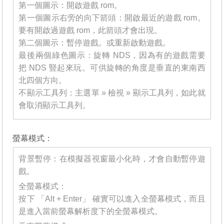
第一個圖示：開啟遊戲 rom。
第一個圖示右旁的向下箭頭：開啟最近的遊戲 rom。
要有開啟過遊戲 rom，此箭頭才會出現。
第二個圖示：暫停遊戲。或重新啟動遊戲。
最後兩個綠色圖示：旋轉 NDS，因為有的遊戲需要
把 NDS 豎起來玩。可供旋轉的角度是垂直的東南西
北四個方向。
不顯示工具列：主選單 » 檢視 » 顯示工具列，如此就
會取消顯示工具列。
_______
螢幕模式：
背景暫停：在模擬器視窗最小化時，才會自動暫停遊
戲。
全螢幕模式：
按下 「Alt + Enter」 確實可以進入全螢幕模式，而且
是進入當前螢幕解析度下的全螢幕模式。