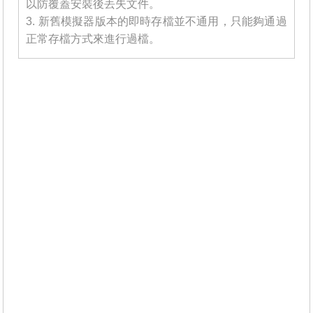
以防覆蓋安裝後丟失文件。
3. 新舊模擬器版本的即時存檔並不通用，只能夠通過
正常存檔方式來進行過檔。
_______