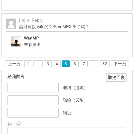
jiojio
Reply
請能連接 wifi 的DeSmuMEX 出了嗎？
WanMP
未有推出
上一頁
1
…
3
4
5
6
7
…
32
下一頁
給我留言
取消回復
暱稱（必填）
郵箱（必填）
網址