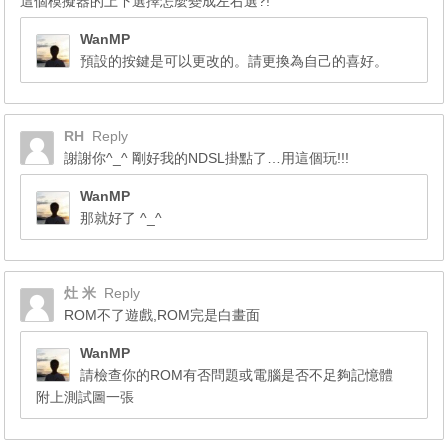
這個模擬器的上下選擇怎麼變成左右選?!
WanMP
預設的按鍵是可以更改的。請更換為自己的喜好。
RH
Reply
謝謝你^_^ 剛好我的NDSL掛點了…用這個玩!!!
WanMP
那就好了 ^_^
灶 米
Reply
ROM不了遊戲,ROM完是白畫面
WanMP
請檢查你的ROM有否問題或電腦是否不足夠記憶體
附上測試圖一張