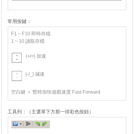
_______
常用按鍵：
F1 ~ F10 即時存檔
1 ~ 10 讀取存檔
-
(+/=) 加速
=
(-/_) 減速
=
空白鍵 ＝ 暫時加快遊戲速度 Fast Forward
_______
工具列：（主選單下方那一排彩色按鈕）