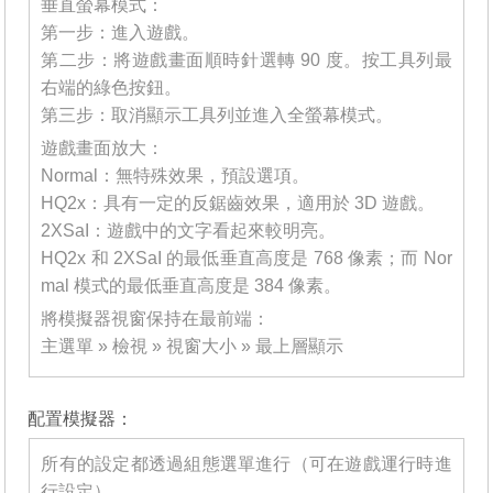
垂直螢幕模式：
第一步：進入遊戲。
第二步：將遊戲畫面順時針選轉 90 度。按工具列最
右端的綠色按鈕。
第三步：取消顯示工具列並進入全螢幕模式。
遊戲畫面放大：
Normal：無特殊效果，預設選項。
HQ2x：具有一定的反鋸齒效果，適用於 3D 遊戲。
2XSaI：遊戲中的文字看起來較明亮。
HQ2x 和 2XSaI 的最低垂直高度是 768 像素；而 Nor
mal 模式的最低垂直高度是 384 像素。
將模擬器視窗保持在最前端：
主選單 » 檢視 » 視窗大小 » 最上層顯示
_______
配置模擬器：
所有的設定都透過組態選單進行（可在遊戲運行時進
行設定）