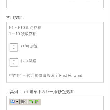
_______
常用按鍵：
F1 ~ F10 即時存檔
1 ~ 10 讀取存檔
-
(+/=) 加速
=
(-/_) 減速
=
空白鍵 ＝ 暫時加快遊戲速度 Fast Forward
_______
工具列：（主選單下方那一排彩色按鈕）