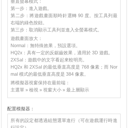
垂直螢幕模式：
第一步：進入遊戲。
第二步：將遊戲畫面順時針選轉 90 度。按工具列最
右端的綠色按鈕。
第三步：取消顯示工具列並進入全螢幕模式。
遊戲畫面放大：
Normal：無特殊效果，預設選項。
HQ2x：具有一定的反鋸齒效果，適用於 3D 遊戲。
2XSaI：遊戲中的文字看起來較明亮。
HQ2x 和 2XSaI 的最低垂直高度是 768 像素；而 Nor
mal 模式的最低垂直高度是 384 像素。
將模擬器視窗保持在最前端：
主選單 » 檢視 » 視窗大小 » 最上層顯示
_______
配置模擬器：
所有的設定都透過組態選單進行（可在遊戲運行時進
行設定）