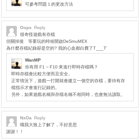
可參考問題１的更改方法
Oops
Reply
很奇怪遊戲有存檔
但關掉後 等要玩的時候開啟DeSmuMEX
為什麼存檔紀錄卻是空的? 我的心血都白費了T___T’
WanMP
你有用 F1 ~ F10 來進行即時存檔嗎？
即時存檔會比較方便而且安全。
正常情況下，遊戲一打開就會建立一個空的存檔，要待有存
檔指示才會進行記錄的。
另外，如果遊戲名稱與存檔名稱不相同時，也會無法讀取。
NxOa
Reply
哦我大致上了解了，不好意思
謝謝！！