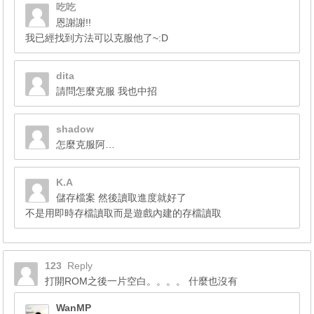
吃吃
恩謝謝!!
我已經找到方法可以克服他了~:D
dita
請問怎麼克服 我也中招
shadow
怎麼克服阿…
K.A
儲存檔案 然後讀取進度就好了
不是用即時存檔讀取而是遊戲內建的存檔讀取
123
Reply
打開ROM之後一片空白。。。。 什麼也沒有
WanMP