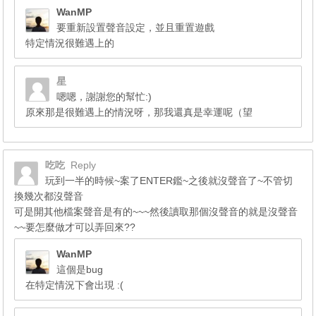
WanMP
要重新設置聲音設定，並且重置遊戲
特定情況很難遇上的
星
嗯嗯，謝謝您的幫忙:)
原來那是很難遇上的情況呀，那我還真是幸運呢（望
吃吃
Reply
玩到一半的時候~案了ENTER鑑~之後就沒聲音了~不管切
換幾次都沒聲音
可是開其他檔案聲音是有的~~~然後讀取那個沒聲音的就是沒聲音
~~要怎麼做才可以弄回來??
WanMP
這個是bug
在特定情況下會出現 :(