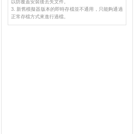
以防覆蓋安裝後丟失文件。
3. 新舊模擬器版本的即時存檔並不通用，只能夠通過
正常存檔方式來進行過檔。
_______