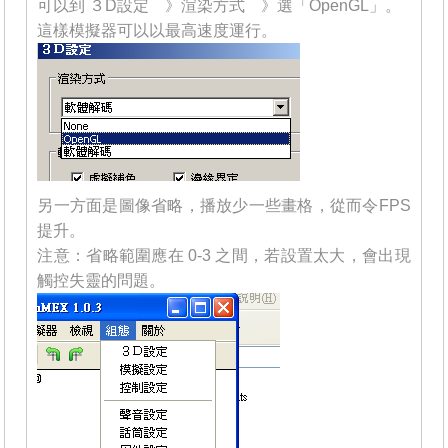
可以到 ３D設定 》渲染方式 》選「OpenGL」。
這樣模擬器可以以最高速度運行。
另一方面是圖像省略，播放少一些畫格，從而令FPS
提升。
注意：省略範圍應在 0-3 之間，若設置太大，會出現
觸控失靈的問題。