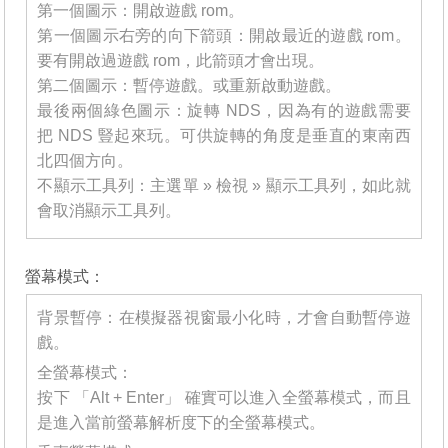
第一個圖示：開啟遊戲 rom。
第一個圖示右旁的向下箭頭：開啟最近的遊戲 rom。
要有開啟過遊戲 rom，此箭頭才會出現。
第二個圖示：暫停遊戲。或重新啟動遊戲。
最後兩個綠色圖示：旋轉 NDS，因為有的遊戲需要
把 NDS 豎起來玩。可供旋轉的角度是垂直的東南西
北四個方向。
不顯示工具列：主選單 » 檢視 » 顯示工具列，如此就
會取消顯示工具列。
_______
螢幕模式：
背景暫停：在模擬器視窗最小化時，才會自動暫停遊
戲。
全螢幕模式：
按下 「Alt + Enter」 確實可以進入全螢幕模式，而且
是進入當前螢幕解析度下的全螢幕模式。