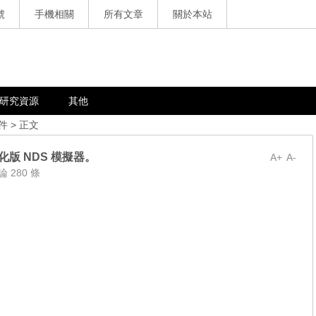
號
手機相關
所有文章
關於本站
研究資源
其他
件
> 正文
優化版 NDS 模擬器。
A+
A-
論 280 條