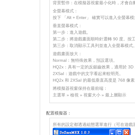
背景暫停：在模擬器視窗最小化時，才會自
全螢幕模式：
按下 「Alt + Enter」 確實可以進入
垂直螢幕模式：
第一步：進入遊戲。
第二步：將遊戲畫面順時針選轉 90 度。
第三步：取消顯示工具列並進入全螢幕模式
遊戲畫面放大：
Normal：無特殊效果，預設選項。
HQ2x：具有一定的反鋸齒效果，適用於 3D
2XSaI：遊戲中的文字看起來較明亮。
HQ2x 和 2XSaI 的最低垂直高度是 768 
將模擬器視窗保持在最前端：
主選單 » 檢視 » 視窗大小 » 最上層顯示
_______
配置模擬器：
所有的設定都透過組態選單進行（可在遊戲