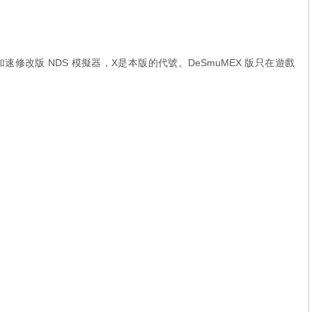
加速修改版 NDS 模擬器，X是本版的代號。DeSmuMEX 版只在遊戲