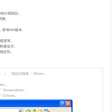
x64執行檔錯誤。
檔調整。
整，新增x64版本。
時存檔選單。
，速度輕量提升。
加強穩定性。
*.rar ... ），預設目錄為「.\Roms」
tes」
Screenshots」
Cheats」