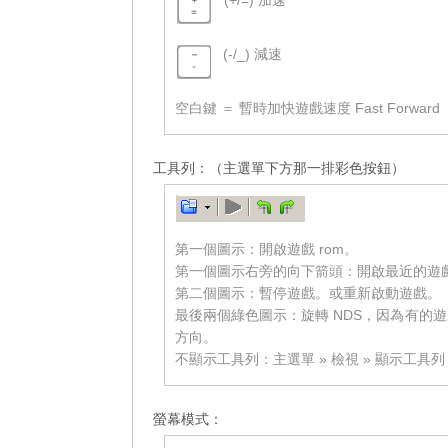
(+/=) 加速
=
(-/_) 減速
=
空白鍵 ＝ 暫時加快遊戲速度 Fast Forward
_______
工具列：（主選單下方那一排彩色按鈕）
第一個圖示：開啟遊戲 rom。
第一個圖示右旁的向下箭頭：開啟最近的遊戲 
第二個圖示：暫停遊戲。或重新啟動遊戲。
最後兩個綠色圖示：旋轉 NDS，因為有的遊
方向。
不顯示工具列：主選單 » 檢視 » 顯示工
_______
螢幕模式：