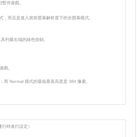
動暫停遊戲。
全螢幕模式，而且是進入當前螢幕解析度下的全螢幕模式。
按工具列最右端的綠色按鈕。
。
 遊戲。
像素；而 Normal 模式的最低垂直高度是 384 像素。
運行時進行設定）