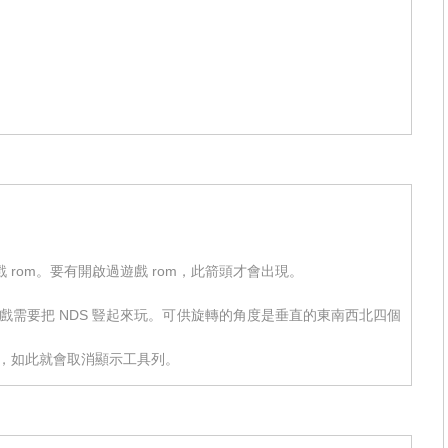
rom。要有開啟過遊戲 rom，此箭頭才會出現。
戲需要把 NDS 豎起來玩。可供旋轉的角度是垂直的東南西北四個
具列，如此就會取消顯示工具列。