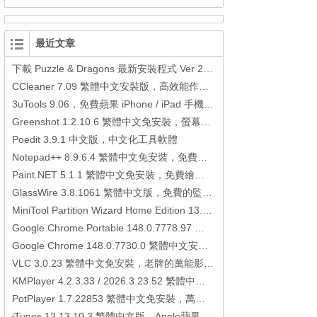
最近文章
下載 Puzzle & Dragons 最新安裝程式 Ver 23.3.2 日本版、港台版… (PAD Radar) (.apk) (.xapk)
CCleaner 7.09 繁體中文安裝版，高效能作業系統清理軟體
3uTools 9.06，免費蘋果 iPhone / iPad 手機平板電腦管理備份還原軟體
Greenshot 1.2.10.6 繁體中文免安裝，螢幕抓圖軟體，1.3.315 安裝版
Poedit 3.9.1 中文版，中文化工具軟體
Notepad++ 8.9.6.4 繁體中文免安裝，免費的代碼編輯器
Paint.NET 5.1.1 繁體中文免安裝，免費繪圖軟體取代微軟小畫家
GlassWire 3.8.1061 繁體中文版，免費的監控電腦連線狀態、網路流量監控/統計工具
MiniTool Partition Wizard Home Edition 13.6，好用的磁碟分割工具
Google Chrome Portable 148.0.7778.97 繁體中文免安裝，Google瀏覽器
Google Chrome 148.0.7730.0 繁體中文安裝版，Google瀏覽器
VLC 3.0.23 繁體中文免安裝，老牌的萬能影片播放軟體免安裝中文版
KMPlayer 4.2.3.33 / 2026.3.23.52 繁體中文免安裝，超強的多媒體播放器
PotPlayer 1.7.22853 繁體中文免安裝，萬能硬解影音播放器
iTunes 12.13.10.3 繁體中文版，Apple蘋果用戶必備軟體