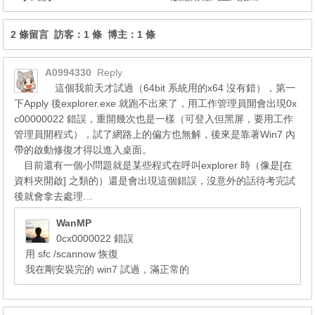
2 條留言 訪客：1 條 博主：1 條
A0994330
Reply
這個我前天才試過（64bit 系統用的x64 沒有錯），第一
下Apply 後explorer.exe 就跑不出來了，用工作管理員開會出現0x
c00000022 錯誤，重開幾次也是一樣（可登入但黑屏，要用工作
管理員開程式），試了網路上的偏方也無解，後來是靠著Win7 內
帶的啟動修復才得以進入桌面。
目前還有一個小問題就是某些程式在呼叫explorer 時（像是[在
資料夾開啟] 之類的）還是會出現這個錯誤，沒意外的話待考完試
後就會拿去處理…
WanMP
0cx0000022 錯誤
用 sfc /scannow 恢復
我在剛安裝完的 win7 試過，滿正常的