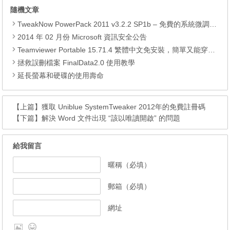
隨機文章
TweakNow PowerPack 2011 v3.2.2 SP1b – 免費的系統微調最佳化軟體
2014 年 02 月份 Microsoft 資訊安全公告
Teamviewer Portable 15.71.4 繁體中文免安裝，簡單又能穿越防火牆的遠端遙控軟體
拯救誤刪檔案 FinalData2.0 使用教學
延長螢幕和硬碟的使用壽命
【上篇】
獲取 Uniblue SystemTweaker 2012年的免費註冊碼
【下篇】
解決 Word 文件出現 “該以唯讀開啟” 的問題
給我留言
暱稱（必填）
郵箱（必填）
網址