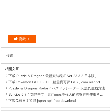
喜歡
0
標籤：
相關文章
下載 Puzzle & Dragons 最新安裝程式 Ver 23.3.2 日本版、港台版… (PAD Radar) (.apk) (.xapk)
下載 Pokémon GO 0.391.0 (精靈寶可夢 GO)，com.nianticlabs.pokemongo (.apk) (.xapk)
Puzzle ＆ Dragons Radar／パズドラレーダー 玩法及連動方法
Syncios 6.7.4 繁體中文，比iTunes更強大的檔案管理兼影片轉檔工具
下載免費日本遊戲 japan apk free download