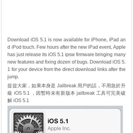
Download iOS 5.1 is now available for iPhone, iPad an
d iPod touch. Few hours after the new iPad event, Apple
has just release its iOS 5.1 ipsw firmware bringing many
new features and fixing dozen of bugs. Download iOS 5.
1 for your device from the direct download links after the
jump.
提提大家，如果本身是 Jailbreak 用戶的話，不用急於升
級 iOS 5.1 ，因暫時未有新版本 jailbreak 工具可完美破
解 iOS 5.1