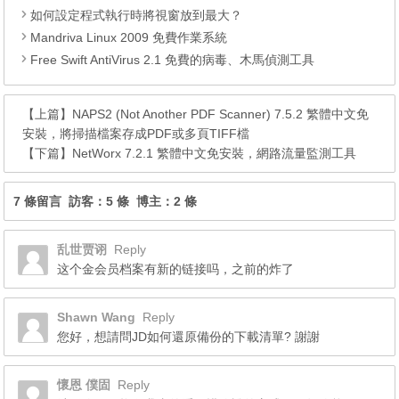
如何設定程式執行時將視窗放到最大？
Mandriva Linux 2009 免費作業系統
Free Swift AntiVirus 2.1 免費的病毒、木馬偵測工具
【上篇】
NAPS2 (Not Another PDF Scanner) 7.5.2 繁體中文免
安裝，將掃描檔案存成PDF或多頁TIFF檔
【下篇】
NetWorx 7.2.1 繁體中文免安裝，網路流量監測工具
7 條留言 訪客：5 條 博主：2 條
乱世贾诩
Reply
这个金会员档案有新的链接吗，之前的炸了
Shawn Wang
Reply
您好，想請問JD如何還原備份的下載清單? 謝謝
懷恩 僕固
Reply