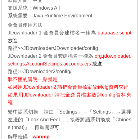
軟體介面：中文
支援系統：Windows All
系統需要：Java Runtime Environment
金會員使用方法：
JDownloader 1
金會員套建檔名一律為
database.script
放進
路徑>>JDownloader/JDownloader/config
JDownloader 2 金會員套建檔名一律為
org.jdownloader.
settings.AccountSettings.accounts.ejs
放進
路徑>>JDownloader2/config/
聽不懂的講明一點就是
如果用JDownloader 2 請把金會員檔案放到cfg資料夾裡
如果用JDownloader 請把金會員檔案放到config資料夾
裡
繁中語系切換：請由「Settings」→「Settings」→選擇
左邊的「Look And Feel」，接著將語系切換成「Chines
e (hnat)」，再重開即可
解壓密碼：
wanmp