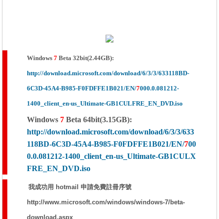
Windows
7
Beta 32bit(2.44GB):
http://download.microsoft.com/download/6/3/3/633118BD-
6C3D-45A4-B985-F0FDFFE1B021/EN/
7
000.0.081212-
1400_client_en-us_Ultimate-GB1CULFRE_EN_DVD.iso
Windows
7
Beta 64bit(3.15GB):
http://download.microsoft.com/download/6/3/3/633
118BD-6C3D-45A4-B985-F0FDFFE1B021/EN/
7
00
0.0.081212-1400_client_en-us_Ultimate-GB1CULX
FRE_EN_DVD.iso
我成功用 hotmail 申請免費註冊序號
http://www.microsoft.com/windows/windows-7/beta-
download.aspx