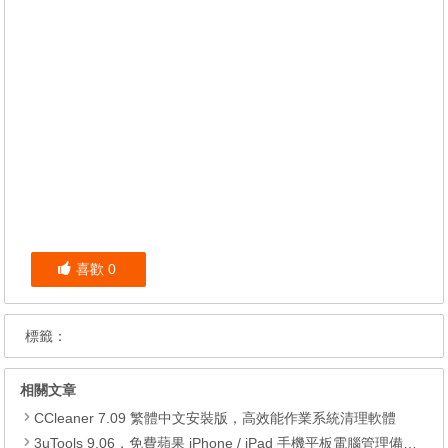
喜歡
0
標籤：
相關文章
CCleaner 7.09 繁體中文安裝版，高效能作業系統清理軟體
3uTools 9.06，免費蘋果 iPhone / iPad 手機平板電腦管理備份還原軟體