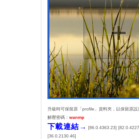
升級時可保留原「profile」資料夾，以保留原
解壓密碼：
wanmp
下載連結→
[
86.0.4363.23
] [
82.0.422
[
36.0.2130.46
]