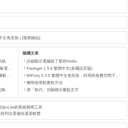
 繁體中文免安裝
|
[複製鏈結]
隨機文章
理軟體
詳細顯示電腦裝了那些Hotfix
還原軟體
Flashget 1.9.6 繁體中文(多國語言版)
 安裝版
MiPony 3.3.0 繁體中文免安裝，好用的免費空間下載器
聰明使用鞋蜜粉方法
編輯器
用「取代」功能標示重點文字
裝，類似nLite的系統精簡工具
面圖示排列位置備份還原軟體