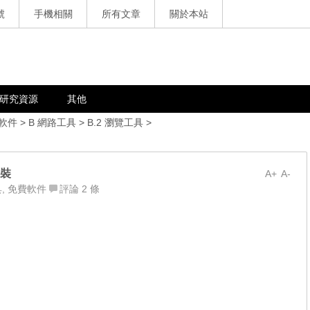
號
手機相關
所有文章
關於本站
研究資源
其他
軟件
>
B 網路工具
>
B.2 瀏覽工具
>
安裝
A+
A-
具
,
免費軟件
評論 2 條