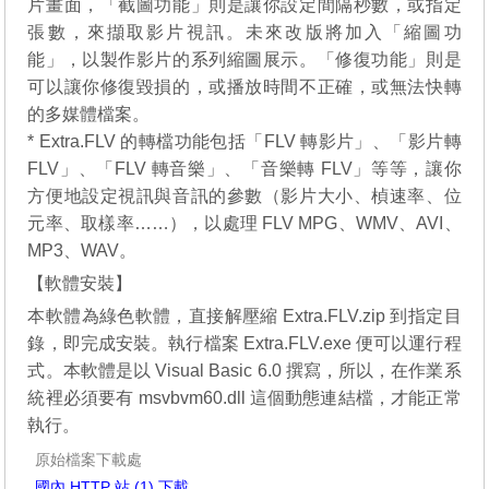
片畫面，「截圖功能」則是讓你設定間隔秒數，或指定
張數，來擷取影片視訊。未來改版將加入「縮圖功
能」，以製作影片的系列縮圖展示。「修復功能」則是
可以讓你修復毀損的，或播放時間不正確，或無法快轉
的多媒體檔案。
* Extra.FLV 的轉檔功能包括「FLV 轉影片」、「影片轉
FLV」、「FLV 轉音樂」、「音樂轉 FLV」等等，讓你
方便地設定視訊與音訊的參數（影片大小、楨速率、位
元率、取樣率……），以處理 FLV MPG、WMV、AVI、
MP3、WAV。
【軟體安裝】
本軟體為綠色軟體，直接解壓縮 Extra.FLV.zip 到指定目
錄，即完成安裝。執行檔案 Extra.FLV.exe 便可以運行程
式。本軟體是以 Visual Basic 6.0 撰寫，所以，在作業系
統裡必須要有 msvbvm60.dll 這個動態連結檔，才能正常
執行。
原始檔案下載處
國內 HTTP 站 (1) 下載