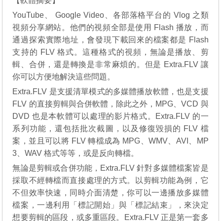
【軟體摘要】
YouTube、 Google Video、各部落格平台的 Vlog 之類
視頻分享網站。他們的視頻全部是使用 Flash 播放，而
通過探索實際地址，會發現下載回來的檔案都是 Flash
支持的 FLV 格式。這種格式的視頻，無論是播放、剪
輯、合併，還是轉換是非常麻煩的。但是 Extra.FLV 讓
你可以方便地解決這些問題。
Extra.FLV 是支援清單模式的多媒體播放軟體，也是支援
FLV 的直接剪輯與合併軟體，除此之外，MPG、VCD 與
DVD 也是本軟體可以處理的影片格式。Extra.FLV 的一
系列功能，還包括批次截圖，以及修復毀損的 FLV 檔
案，並且可以將 FLV 轉檔成為 MPG、WMV、AVI、MP
3、WAV 格式等等，或是反向轉檔。
無論是剪輯或合併功能，Extra.FLV 針對多媒體檔案皆是
採取不經轉檔而直接處理的方式。以剪輯功能為例，它
不但效率快速，同時介面清楚，你可以一邊播放多媒體
檔案，一邊利用「標記開始」與「標記結束」，來決定
想要剪輯的區段，或多重區段。Extra.FLV 正是第一套多