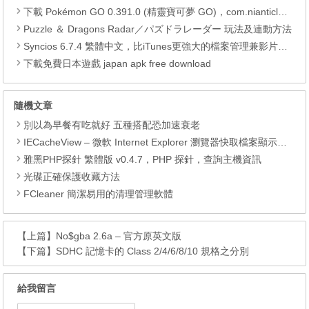
下載 Pokémon GO 0.391.0 (精靈寶可夢 GO)，com.nianticlabs.pokemongo (.apk) (.xapk)
Puzzle ＆ Dragons Radar／パズドラレーダー 玩法及連動方法
Syncios 6.7.4 繁體中文，比iTunes更強大的檔案管理兼影片轉檔工具
下載免費日本遊戲 japan apk free download
隨機文章
別以為早餐有吃就好 五種搭配恐加速衰老
IECacheView – 微軟 Internet Explorer 瀏覽器快取檔案顯示工具
雅黑PHP探針 繁體版 v0.4.7，PHP 探針，查詢主機資訊
光碟正確保護收藏方法
FCleaner 簡潔易用的清理管理軟體
【上篇】
No$gba 2.6a – 官方原英文版
【下篇】
SDHC 記憶卡的 Class 2/4/6/8/10 規格之分別
給我留言