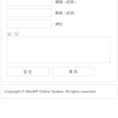
暱稱（必填）
郵箱（必填）
網址
Copyright © WanMP Online System. All rights reserved.