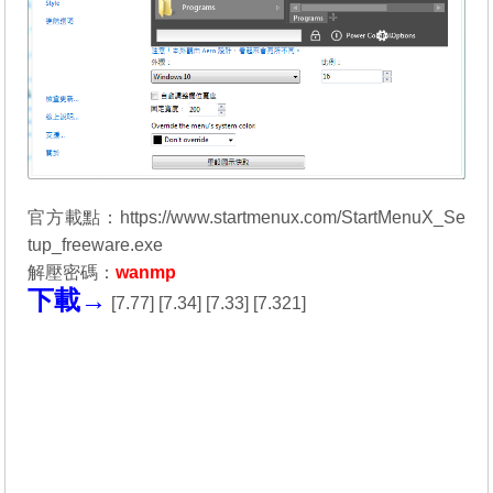
官方載點：https://www.startmenux.com/StartMenuX_Se
tup_freeware.exe
解壓密碼：
wanmp
下載→
[
7.77
] [
7.34
] [
7.33
] [
7.321
]