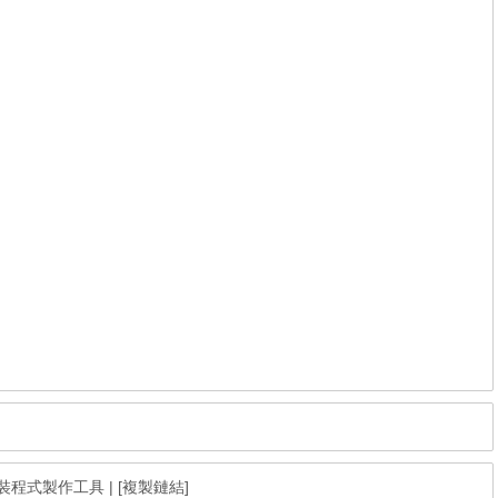
免費安裝程式製作工具
|
[複製鏈結]