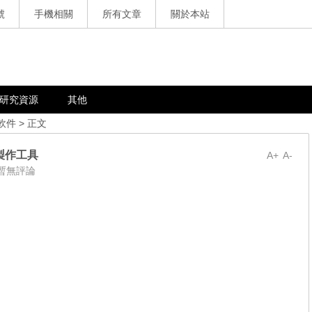
號
手機相關
所有文章
關於本站
研究資源
其他
軟件
> 正文
式製作工具
A+
A-
暫無評論