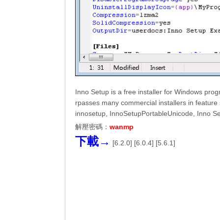
Inno Setup is a free installer for Windows pro
rpasses many commercial installers in feature s
innosetup, InnoSetupPortableUnicode, Inno S
解壓密碼：
wanmp
下載→
[
6.2.0
] [
6.0.4
] [
5.6.1
]