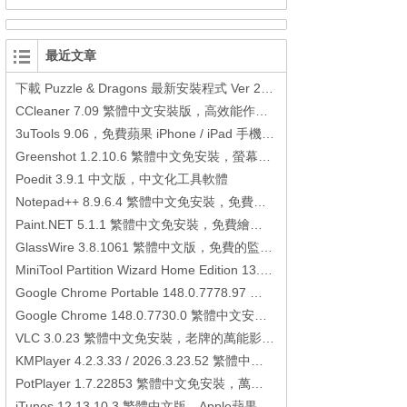
最近文章
下載 Puzzle & Dragons 最新安裝程式 Ver 23.3.2 日本版、港台版… (PAD Radar) (.apk) (.xapk)
CCleaner 7.09 繁體中文安裝版，高效能作業系統清理軟體
3uTools 9.06，免費蘋果 iPhone / iPad 手機平板電腦管理備份還原軟體
Greenshot 1.2.10.6 繁體中文免安裝，螢幕抓圖軟體，1.3.315 安裝版
Poedit 3.9.1 中文版，中文化工具軟體
Notepad++ 8.9.6.4 繁體中文免安裝，免費的代碼編輯器
Paint.NET 5.1.1 繁體中文免安裝，免費繪圖軟體取代微軟小畫家
GlassWire 3.8.1061 繁體中文版，免費的監控電腦連線狀態、網路流量監控/統計工具
MiniTool Partition Wizard Home Edition 13.6，好用的磁碟分割工具
Google Chrome Portable 148.0.7778.97 繁體中文免安裝，Google瀏覽器
Google Chrome 148.0.7730.0 繁體中文安裝版，Google瀏覽器
VLC 3.0.23 繁體中文免安裝，老牌的萬能影片播放軟體免安裝中文版
KMPlayer 4.2.3.33 / 2026.3.23.52 繁體中文免安裝，超強的多媒體播放器
PotPlayer 1.7.22853 繁體中文免安裝，萬能硬解影音播放器
iTunes 12.13.10.3 繁體中文版，Apple蘋果用戶必備軟體