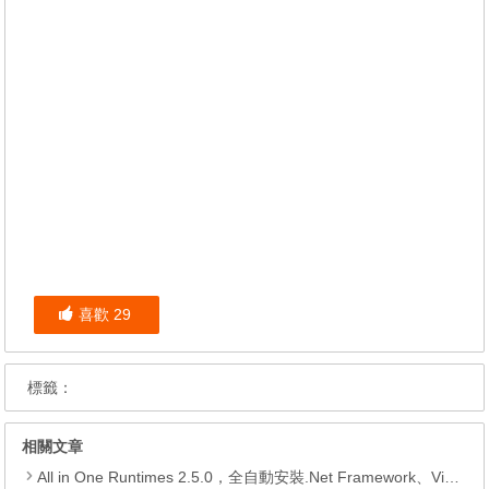
喜歡
29
標籤：
相關文章
All in One Runtimes 2.5.0，全自動安裝.Net Framework、Visual C++、DirectX、Flash Player、JRE