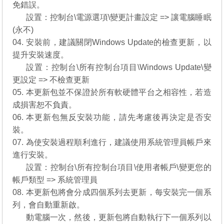
免錯誤。
03.
設置：控制台\電源選項\變更計畫設定 => 讓電腦睡眠
(永不)
04. 安裝前，建議關閉Windows Update的檢查更新，以
提升安裝速度。
04.
設置：控制台\所有控制台項目\Windows Update\變
更設定 => 不檢查更新
05. 本更新包並不保證於所有軟硬體平台之相容性，若造
成損害恕不負責。
06. 本更新包無反安裝功能，請先考慮後再決定是否安
裝。
07. 為使安裝過程順利進行，建議使用系統管理員帳戶來
進行安裝。
07.
設置：控制台\所有控制台項目\使用者帳戶\變更您的
帳戶類型 => 系統管理員
08. 本更新包將會分成四個系列去更新，每安裝完一個系
列，會自動重新啟。
08.
動電腦一次，然後，更新包將自動執行下一個系列以